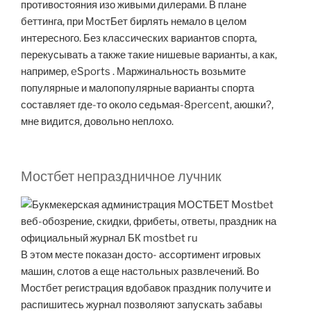
противостояния изо живыми дилерами. В плане
беттинга, при МостБет бирлять немало в целом
интересного. Без классических вариантов спорта,
перекусывать а также такие нишевые варианты, а как,
например, eSports . Маржинальность возьмите
популярные и малопопулярные варианты спорта
составляет где-то около седьмая-8percent, аюшки?,
мне видится, довольно неплохо.
Мостбет непраздничное лучник
В этом месте показан досто- ассортимент игровых
машин, слотов а еще настольных развлечений. Во
Мостбет регистрация вдобавок праздник получите и
распишитесь журнал позволяют запускать забавы