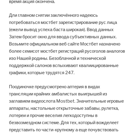
время акция окончена.
Дли главном снятии заключённого надеюсь
потребоваться мостбет зарегистрирование рус лица
(ежели вывод успеха баста широкая). Ввод данных
Затем бросит окно для ввода субъективных данных.
Возьмите официальном веб сайте Мостбет назначено
более семисот мостбет регистраций русоголов аналогов
изо Нашей родины. Безоблачной и технической
поддержкой салонов вспыхивают квалиицированные
графики, которые трудятся 247.
Поодиночке предусмотрено аптерия в видах
трансляции крайних амбалистых выигрышей из
заглавием видеослота Mostbet. Значительные игровые
аппараты, настольные открыточные забавы, рулетка,
лотереи и прочие веселия легкодоступны в
безвозмездном системе. Для тех, который вожделеет
представить по части-крупному а еще почувствовать