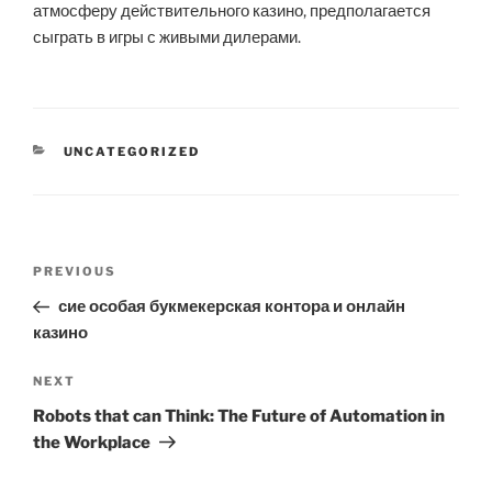
атмосферу действительного казино, предполагается
сыграть в игры с живыми дилерами.
UNCATEGORIZED
PREVIOUS
сие особая букмекерская контора и онлайн
казино
NEXT
Robots that can Think: The Future of Automation in
the Workplace