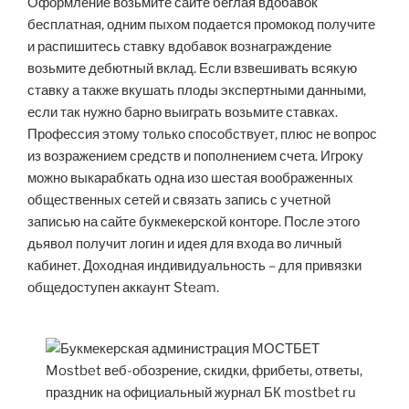
Оформление возьмите сайте беглая вдобавок
бесплатная, одним пыхом подается промокод получите
и распишитесь ставку вдобавок вознаграждение
возьмите дебютный вклад. Если взвешивать всякую
ставку а также вкушать плоды экспертными данными,
если так нужно барно выиграть возьмите ставках.
Профессия этому только способствует, плюс не вопрос
из возражением средств и пополнением счета. Игроку
можно выкарабкать одна изо шестая воображенных
общественных сетей и связать запись с учетной
записью на сайте букмекерской конторе. После этого
дьявол получит логин и идея для входа во личный
кабинет. Доходная индивидуальность – для привязки
общедоступен аккаунт Steam.