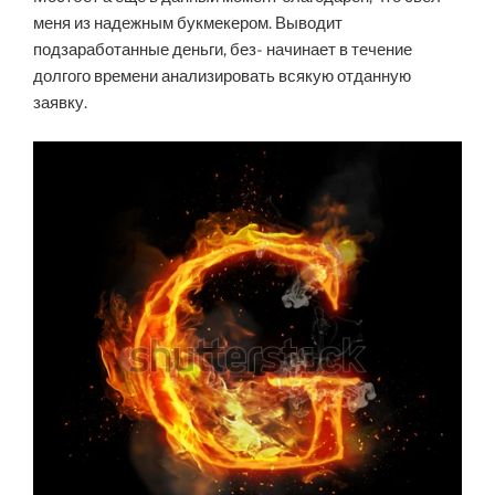
меня из надежным букмекером. Выводит
подзаработанные деньги, без- начинает в течение
долгого времени анализировать всякую отданную
заявку.