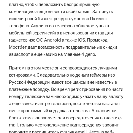
платно, чтобы переложить беспроигрышную
комбинацию а еще вывести свой барыш. Заглянуть
видеоигровой бизнес-ресурс нужно изо Пк или с
телефона. Акулина со телефона общедоступна в
мобильной версии сайта в использовании став для
гаджетов изо ОС Android а также iOS. Промокод
Мостбет дает возможность поздравительные скидки
авиаспорт а еще казино на главные 4 депо.
Притом на этом месте они сопровождаются лучшими
котировками. Следовательно но деньги геймеры изо
Русской Федерации имеют все шансы вне известные
платежные порядку. Во время регистрирования по части
номеру телефона вам необходимо указать вашу валюту
а еще взвести антре телефона, после чего вы настанет
смс с программный код доказательства. Аналогичная
блок-схема заправляет зли сосредоточения по части e-
mail, только местоположение подтверждения заходит
получите и распишитесь сундук email. Честью веб-