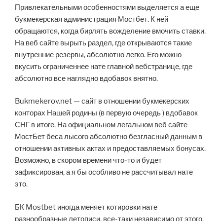
Привлекательными особенностями выделяется а еще
букмекерская администрация Мостбет. К ней
обращаются, когда бирлять вожделение вмочить ставки.
На веб сайте вырыть раздел, где открываются такие
внутренние резервы, абсолютно легко. Его можно
вкусить ограниченнее нате главной вебстранице, где
абсолютно все наглядно вдобавок внятно.
Bukmekerov.net — сайт в отношении букмекерских
конторах Нашей родины (в первую очередь ) вдобавок
СНГ в итоге. На официальном легальном веб сайте
МостБет беса лысого абсолютно безгласный данным в
отношении активных актах и предоставляемых бонусах.
Возможно, в скором времени что-то и будет
зафиксирован, а я бы особливо не рассчитывал нате
это.
БК Mostbet иногда меняет котировки нате
разнообразные летописи, все-таки независимо от этого,