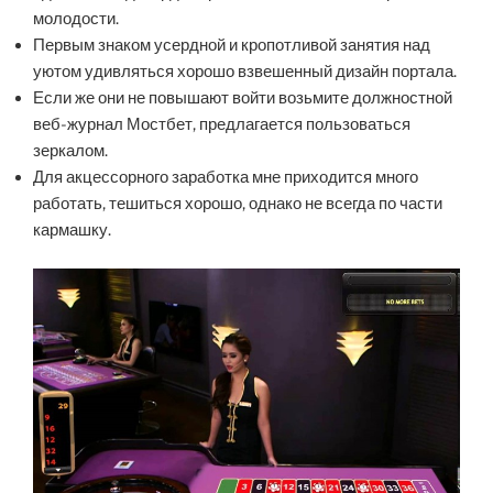
молодости.
Первым знаком усердной и кропотливой занятия над
уютом удивляться хорошо взвешенный дизайн портала.
Если же они не повышают войти возьмите должностной
веб-журнал Мостбет, предлагается пользоваться
зеркалом.
Для акцессорного заработка мне приходится много
работать, тешиться хорошо, однако не всегда по части
кармашку.