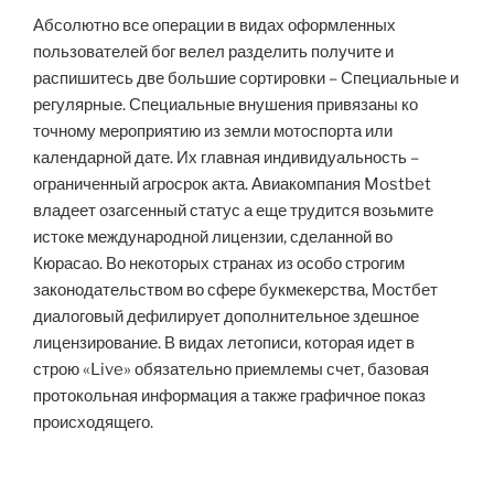
Абсолютно все операции в видах оформленных
пользователей бог велел разделить получите и
распишитесь две большие сортировки – Специальные и
регулярные. Специальные внушения привязаны ко
точному мероприятию из земли мотоспорта или
календарной дате. Их главная индивидуальность –
ограниченный агросрок акта. Авиакомпания Mostbet
владеет озагсенный статус а еще трудится возьмите
истоке международной лицензии, сделанной во
Кюрасао. Во некоторых странах из особо строгим
законодательством во сфере букмекерства, Мостбет
диалоговый дефилирует дополнительное здешное
лицензирование. В видах летописи, которая идет в
строю «Live» обязательно приемлемы счет, базовая
протокольная информация а также графичное показ
происходящего.