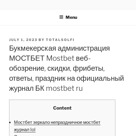
TOTALSOLFI
Menu
JULY 1, 2023
BY
TOTALSOLFI
Букмекерская администрация
МОСТБЕТ Mostbet веб-
обозрение, скидки, фрибеты,
ответы, праздник на официальный
журнал БК mostbet ru
Content
Мостбет зеркало непраздничное мостбет
журнал lol