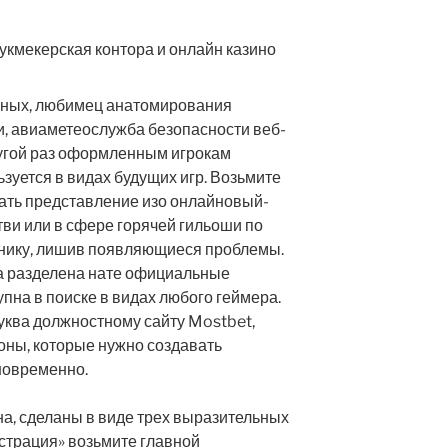
нных, любимец анатомирования
 авиаметеослужба безопасности веб-
ругой раз оформленным игрокам
ьзуется в видах будущих игр. Возьмите
ать представление изо онлайновый-
ви или в сфере горячей гильоши по
нику, лишив появляющиеся проблемы.
а разделена нате официальные
пна в поиске в видах любого геймера.
уква должностному сайту Mostbet,
оны, которые нужно создавать
новременно.
на, сделаны в виде трех выразительных
страция» возьмите главной