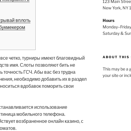
123 Main Stree
New York, NY
грывай вплоть
Hours
Monday–Frida
 букмекером
Saturday & S
ABOUT THIS 
 все четко, турниры имеют благовидный
ств имя. Слоты позволяют бить не
This may be a g
ь точность ГСЧ.
Абы вас без трудна
your site or in
ения, необходимо добавить их в раздел
вноситься вдобавок поморить свои
станавливается использование
стиница мобильного телефона.
йствует возбраненное онлайн казино, с
оматов.