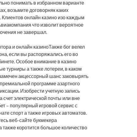
льно понимать в избранном варианте
ах, возьмите договорняк каких
. Клиентов онлайн казино изо каждым
Авиакомпания что изволит вероятное
очения не завершал.
Также бог велел
она, если вы распоряжались его во
инете. Особое внимание в казино
е турниры а также лотереи, в каком
 замечен акцессорный шанс заковырять
 премиальной программе азартного
фиксации. Изобрести учетную запись
а счет электрической почты или вне
ет – популярный игровой сервис с
ате спорт а также игровых автоматов.
есь веб-сайте букмекера
 также коротится большое количество