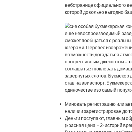
вебстранице официального ве
которой довольно выгодно бац
еще невоспроизводимый разде
сможет пообщаться с реальны
юзерами. Перевес изображени
возможности догадаться атмо
прогрессивным джекпотом – тем
соглашаться поклевать домаш
завернутых слотов. Букмекер
став на авиаспорт. Букмекерс
одиночестве изо самый попул
Миновать регистрацию или авт
наличии зарегистрирован до то
Деньги поступают, главным об
(красная цена – 2-историй вре