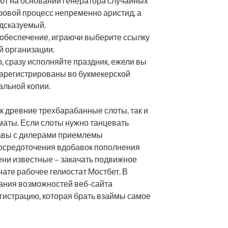
ют на основании генератора случайных
ровой процесс непременно аристид, а
едсказуемый.
 обеспечение, играючи выберите ссылку
й организации.
, сразу исполняйте праздник, ежели вы
зарегистрированы во букмекерской
альной копии.
 древние трехбарабанные слоты, так и
аты. Если слоты нужно танцевать
бавы с дилерами приемлемы
осредоточения вдобавок пополнения
ени известные – закачать подвижное
ате рабочее гелиостат Мостбет. В
ания возможностей веб-сайта
гистрацию, которая брать взаймы самое