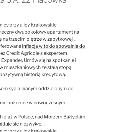
nicy przy ulicy Krakowskie
łoneczny dwupokojowy apartament na
 na trzecim piętrze w zabytkowej ..
 oferowane
inflacja w tokio spowalnia do
ez Credit Agricole z ekspertem
Expander. Umów się na spotkanie i
ów mieszkaniowych ze stałą stopą
 pozytywną historią kredytową.
sem sypialnianym oddzielonym od
anie położone w nowoczesnym
ych plaż w Polsce, nad Morzem Bałtyckim
jduje się niezwykłe…
nicy przy ulicy Krakowskie