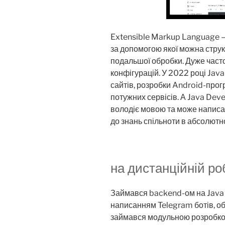
Extensible Markup Language —
за допомогою якої можна структ
подальшої обробки. Дуже част
конфігурацій. У 2022 році Jav
сайтів, розробки Android-прог
потужних сервісів. А Java Devel
володіє мовою та може написа
до знань спільноти в абсолютн
на дистанційній ро
Займався backend-ом на Java д
написанням Telegram ботів, об
займався модульною розробко