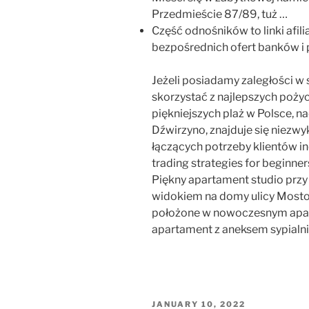
Przedmieście 87/89, tuż …
Część odnośników to linki afili
bezpośrednich ofert banków i
Jeżeli posiadamy zaległości w 
skorzystać z najlepszych pożyc
piękniejszych plaż w Polsce, 
Dźwirzyno, znajduje się niezw
łączących potrzeby klientów i
trading strategies for beginne
Piękny apartament studio przy
widokiem na domy ulicy Mosto
położone w nowoczesnym apar
apartament z aneksem sypialni
JANUARY 10, 2022