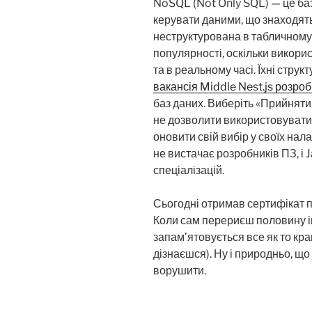
NoSQL (Not Only SQL) — це баз
керувати даними, що знаходять
неструктурована в табличному
популярності, оскільки викори
та в реальному часі. Їхні стру
вакансія Middle Nest.js розро
баз даних. Виберіть «Прийняти
не дозволити використовувати
оновити свій вибір у своїх нал
не вистачає розробників ПЗ, і 
спеціалізацій.
Сьогодні отримав сертифікат п
Коли сам перериєш половину ін
запам’ятовується все як то кра
дізнаєшся). Ну і природньо, щ
ворушити.