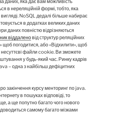
а даних, яка дає вам можливість
ся в нереляційній формі, тобто, яка
 вигляді. NoSQL дедалі більше набирає
стовується в додатках великих даних
ктури даних повністю відрізняються
бник віддалено
від структур реляційних
» щоб погодитися, або «Відхилити», щоб
 несуттєві файли cookie. Ви зможете
аштування у будь-який час. Ринку кадрів
Java – одна з найбільш дефіцитних
ро закінчення курсу менторинг по java.
тернету в пошуках відповіді, то
ще, а ще попутно багато чого нового
о доводиться самому багато мізками