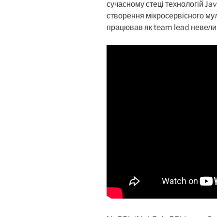
сучасному стеці технологій Jav
створення мікросервісного мул
працював як team lead невели