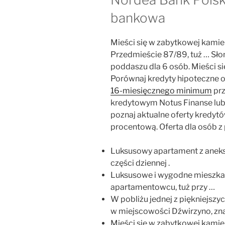
bankowa
Mieści się w zabytkowej kamie
Przedmieście 87/89, tuż … S
poddaszu dla 6 osób. Mieści się
Porównaj kredyty hipoteczne
16-miesięcznego minimum
prz
kredytowym Notus Finanse lub 
poznaj aktualne oferty kredyt
procentową. Oferta dla osób z
Luksusowy apartament z anek
części dziennej .
Luksusowe i wygodne mieszk
apartamentowcu, tuż przy …
W pobliżu jednej z piękniejsz
w miejscowości Dźwirzyno, zna
Mieści się w zabytkowej kamie