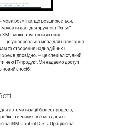
 мова розмітки, що розширюється,
урувати дані для зручності їхньої
о XML можна зустріти як опис
a — це універсальна мова для написання
рам та створення наднадійних і
oper, відповідно, — це спеціаліст, який
ти нею IT-продукт. Ми надаємо доступ
о новий спосіб.
боті
ля автоматизації бізнес процесів,
робкою великих об’ємів даних і
ю на IBM Control Desk. Працюю на