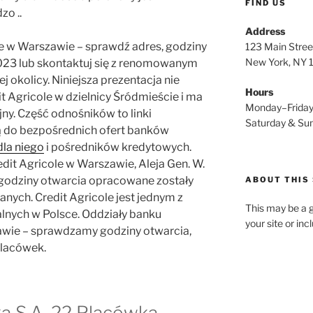
FIND US
o ..
Address
e w Warszawie – sprawdź adres, godziny
123 Main Stree
New York, NY
2023 lub skontaktuj się z renomowanym
okolicy. Niniejsza prezentacja nie
Hours
t Agricole w dzielnicy Śródmieście i ma
Monday–Frida
ny. Część odnośników to linki
Saturday & S
ją do bezpośrednich ofert banków
dla niego
i pośredników kredytowych.
it Agricole w Warszawie, Aleja Gen. W.
, godziny otwarcia opracowane zostały
ABOUT THIS 
anych. Credit Agricole jest jednym z
This may be a g
lnych w Polsce. Oddziały banku
your site or in
awie – sprawdzamy godziny otwarcia,
placówek.
a S.A. 22 Placówka