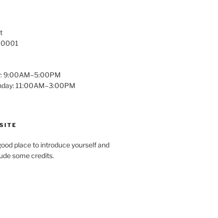
t
 10001
y: 9:00AM–5:00PM
unday: 11:00AM–3:00PM
SITE
ood place to introduce yourself and
clude some credits.