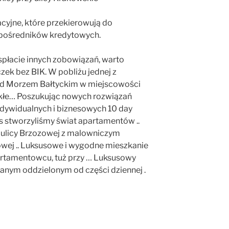
acyjne, które przekierowują do
 pośredników kredytowych.
spłacie innych zobowiązań, warto
zek bez BIK. W pobliżu jednej z
nad Morzem Bałtyckim w miejscowości
ykłe… Poszukując nowych rozwiązań
ndywidualnych i biznesowych 10 day
rs stworzyliśmy świat apartamentów ..
 ulicy Brzozowej z malowniczym
wej .. Luksusowe i wygodne mieszkanie
tamentowcu, tuż przy … Luksusowy
anym oddzielonym od części dziennej .