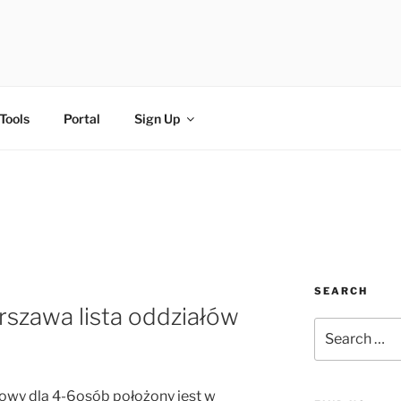
FI
Tools
Portal
Sign Up
SEARCH
rszawa lista oddziałów
owy dla 4-6osób położony jest w