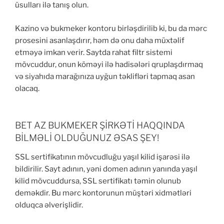
üsulları ilə tanış olun.
Kazino və bukmeker kontoru birləşdirilib ki, bu da mərc
prosesini asanlaşdırır, həm də onu daha müxtəlif
etməyə imkan verir. Saytda rahat filtr sistemi
mövcuddur, onun köməyi ilə hadisələri qruplaşdırmaq
və siyahıda marağınıza uyğun təklifləri tapmaq asan
olacaq.
BET AZ BUKMEKER ŞİRKƏTİ HAQQINDA
BİLMƏLİ OLDUĞUNUZ ƏSAS ŞEY!
SSL sertifikatının mövcudluğu yaşıl kilid işarəsi ilə
bildirilir. Sayt adının, yəni domen adının yanında yaşıl
kilid mövcuddursa, SSL sertifikatı təmin olunub
deməkdir. Bu mərc kontorunun müştəri xidmətləri
olduqca əlverişlidir.