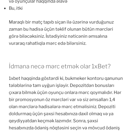
və oyunçular haqqında əlavə
Bu, itki
Maraqlı bir matç tapıb siçan ilə üzərinə vurduğunuz
zaman bu hadisə üçün təklif olunan bütün mərcləri
görə biləcəksiniz. İstədiyiniz nəticənin əmsalına
vuraraq rahatlıqla mərc edə bilərsiniz.
İdmana necə mərc etmək olar 1xBet?
1xbet haqqinda göstərdi ki, bukmeker kontoru qanunun
tələblərinə tam uyğun işləyir. Depozitdən bonusları
çıxara bilmək üçün oyunçu onlara mərc qoymalıdır. Hər
bir promosyonun öz mərcləri var və siz əmsalları 1,4
olan mərclərə hadisələrə mərc etməlisiniz. Depoziti
doldurmaq üçün şəxsi hesabınıza daxil olmaq və ya
qeydiyyatdan keçmək lazımdır. Sonra, şəxsi
hesabınızda ödəniş nöqtəsini seçin və mövcud ödəniş