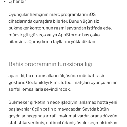
O, hər bir
Oyunçular həmçinin mərc proqramlarını iOS
cihazlarında quraşdıra bilərlər. Bunun üçün siz
bukmeker kontorunun rəsmi saytından istifadə edə,
müasir güzgü seçə və ya AppStore-a baş çəkə
bilərsiniz. Quraşdırma fayllarını yüklədikdən
Bahis proqramının funksionallığı
aparır ki, bu da əmsalların ölçüsünə müsbət təsir
göstərir. Gözlənildiyi kimi, futbol matçları oyunçuları ən
sərfəli əmsallarla sevindirəcək.
Bukmeker şirkətinin necə işlədiyini anlamaq hətta yeni
başlayanlar üçün çətin olmayacaqdır. Saytda bütün
qaydalar haqqında ətraflı məlumat vardır, orada düzgün
statistika verilmiş, optimal ödəniş üsulu seçmək imkanı