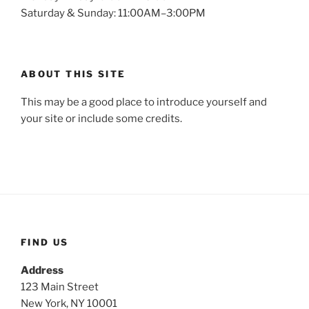
Saturday & Sunday: 11:00AM–3:00PM
ABOUT THIS SITE
This may be a good place to introduce yourself and
your site or include some credits.
FIND US
Address
123 Main Street
New York, NY 10001