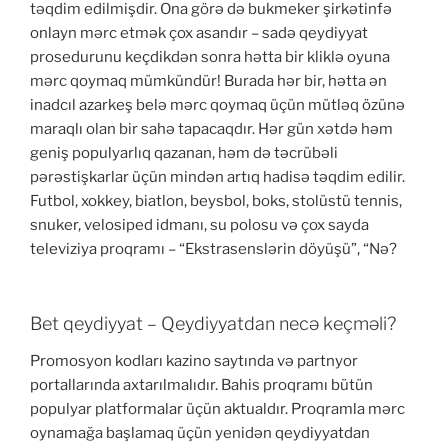
təqdim edilmişdir. Ona görə də bukmeker şirkətinfə
onlayn mərc etmək çox asandır – sadə qeydiyyat
prosedurunu keçdikdən sonra hətta bir kliklə oyuna
mərc qoymaq mümkündür! Burada hər bir, hətta ən
inadcıl azarkeş belə mərc qoymaq üçün mütləq özünə
maraqlı olan bir sahə tapacaqdır. Hər gün xətdə həm
geniş populyarlıq qazanan, həm də təcrübəli
pərəstişkarlar üçün mindən artıq hadisə təqdim edilir.
Futbol, xokkey, biatlon, beysbol, boks, stolüstü tennis,
snuker, velosiped idmanı, su polosu və çox sayda
televiziya proqramı – “Ekstrasenslərin döyüşü”, “Nə?
Bet qeydiyyat – Qeydiyyatdan necə keçməli?
Promosyon kodları kazino saytında və partnyor
portallarında axtarılmalıdır. Bahis proqramı bütün
populyar platformalar üçün aktualdır. Proqramla mərc
oynamağa başlamaq üçün yenidən qeydiyyatdan