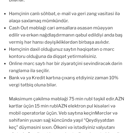
Həmçinin canlı söhbət, e-mail və geri zəng vasitəsi ilə
əlaqə saxlamaq mümkündür.
Cash Out məbləği cari əmsallara əsasən müəyyən
edilir və erkən nağdlaşdırmanın qəbul edildiyi anda baş
vermiş hər hansı dəyişikliklərdən birbaşa asılıdır.
Həmçinin daxil olduğunuz saytın həqiqətən o mərc
kontoru olduğuna da diqqət yetirməlisiniz.
Online mərc saytı hər bir ziyarətçini sevindirəcək dərin
rəngləmə ilə seçilir.
Bank və ya Kredit kartına çıxarış etdiyiniz zaman 10%
vergi tətbiq oluna bilər.
Maksimum çəkilmə məbləği 75 min rubl təşkil edir.AZN
kartlar üçün 15 min rublAZN elektron pul kisələri və
mobil operatorlar üçün. Veb saytına keçinMərclər və
səhifənin yuxarı sağ küncündə yaşıl “Qeydiyyatdan
keç” düyməsini sıxın. Ölkəni və istədiyiniz valyutanı