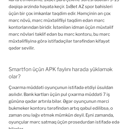
dəqiqə ərzində həyata keçir. 1xBet AZ spor bahisleri
üçün bir çox imkanlar təqdim edir. Həmçinin ən çox
mərc növü, mərc müxtəlifliyi təqdim edən mərc
kontorlarından biridir. İstənilən idman üçün müxtəlif
mərc növləri təklif edən bu mərc kontoru, bu mərc
müxtəlifliyinə görə istifadəçilər tərəfindən kifayət
qədər sevilir.
Smartfon üçün APK faylını harada yükləmək
olar?
Çıxarma müddəti oyunçunun istifadə etdiyi üsuldan
asılıdır. Bank kartları üçün pul çıxarma müddəti 7 iş
gününə qədər artırıla bilər. Əgər oyunçunun mərci
bukmeker kontoru tərəfindən artıq qəbul edilibsə, o
zaman onu ləğv etmək mümkün deyil. Eyni zamanda,
oyunçular mərc satmaq üçün prosedurdan istifadə edə
bilərlər.