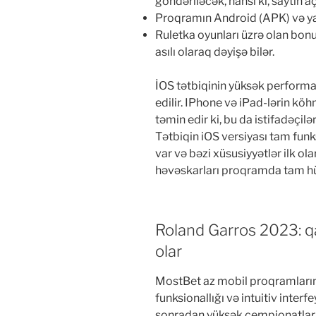
göndəriləcək, hansı ki, saytın 
Proqramın Android (APK) və ya i
Ruletka oyunları üzrə olan bonu
asılı olaraq dəyişə bilər.
İOS tətbiqinin yüksək performa
edilir. IPhone və iPad-lərin köh
təmin edir ki, bu da istifadəçil
Tətbiqin iOS versiyası tam funk
var və bəzi xüsusiyyətlər ilk 
həvəskarları proqramda tam hü
Roland Garros 2023: q
olar
MostBet az mobil proqramlarının
funksionallığı və intuitiv interf
sonradan yüksək çempionatların