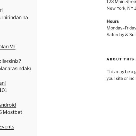
123 Main Stree
New York, NY
ri
urnirindən nə
Hours
Monday–Frida
Saturday & S
ları Va
ABOUT THIS 
lərsiniz?
alar arasındakı
This may be a g
your site or in
an!
101
Android
OS Mostbet
 Events