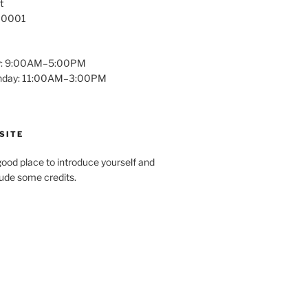
t
 10001
y: 9:00AM–5:00PM
unday: 11:00AM–3:00PM
SITE
ood place to introduce yourself and
clude some credits.