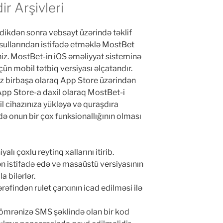
r Arşivleri
ədikdən sonra vebsayt üzərində təklif
üsullarından istifadə etməklə MostBet
niz. MostBet-in iOS əməliyyat sisteminə
çün mobil tətbiq versiyası əlçatandır.
siz birbaşa olaraq App Store üzərindən
 App Store-a daxil olaraq MostBet-i
l cihazınıza yükləyə və quraşdıra
kdə onun bir çox funksionallığının olması
alı çoxlu reytinq xallarını itirib.
ən istifadə edə və masaüstü versiyasının
la bilərlər.
ərəfindən rulet çarxının icad edilməsi ilə
ömrənizə SMS şəklində olan bir kod