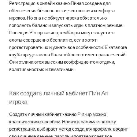
Регистрация в онлайн казино Пинап создана для
обеспечения безопасности, честности и комфорта
игроков. Но она не обязует игрока обязательно
пополнять баланс и запускать игры в платном режиме.
Посещая Pin up казино, гемблеры могут запустить
слоты совершенно бесплатно, если хотят
протестировать их и узнать все особенности. В каталоге
клуба представлен большой ассортимент развлечений.
Они отличаются высоким коэффициентом отдачи,
волатильностью и тематиками.
Как создать личный кабинет Пин Ап
игрока
Создать личный кабинет казино Pin-up можно
классическим способом. Новичок нажимает кнопку
регистрации, выбирает метод создания профиля, вводит
свои личные данные, пароль и подтверждает все