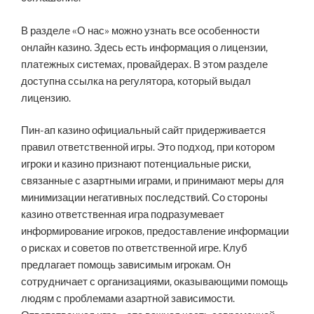
В разделе «О нас» можно узнать все особенности
онлайн казино. Здесь есть информация о лицензии,
платежных системах, провайдерах. В этом разделе
доступна ссылка на регулятора, который выдал
лицензию.
Пин-ап казино официальный сайт придерживается
правил ответственной игры. Это подход, при котором
игроки и казино признают потенциальные риски,
связанные с азартными играми, и принимают меры для
минимизации негативных последствий. Со стороны
казино ответственная игра подразумевает
информирование игроков, предоставление информации
о рисках и советов по ответственной игре. Клуб
предлагает помощь зависимым игрокам. Он
сотрудничает с организациями, оказывающими помощь
людям с проблемами азартной зависимости.