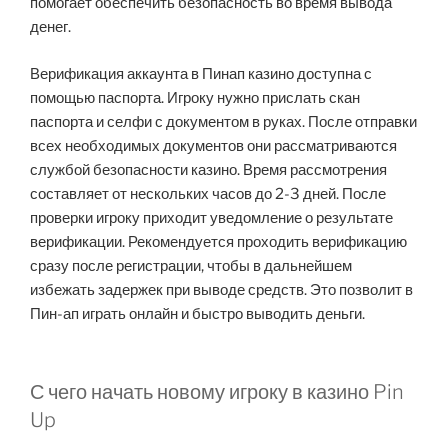
помогает обеспечить безопасность во время вывода
денег.
Верификация аккаунта в Пинап казино доступна с
помощью паспорта. Игроку нужно прислать скан
паспорта и селфи с документом в руках. После отправки
всех необходимых документов они рассматриваются
службой безопасности казино. Время рассмотрения
составляет от нескольких часов до 2-3 дней. После
проверки игроку приходит уведомление о результате
верификации. Рекомендуется проходить верификацию
сразу после регистрации, чтобы в дальнейшем
избежать задержек при выводе средств. Это позволит в
Пин-ап играть онлайн и быстро выводить деньги.
С чего начать новому игроку в казино Pin
Up