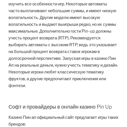
изучить все особенности игр. Некоторые автоматы
часто выплачивают небольшие суммы, и имеют низкую
волатильность. Другие модели имеют высокую
волатильность и выдают выигрыши редко, но их суммы
максимальные. Дополнительно гости Pin-up должны
учесть процент возврата (RTP). Рекомендуется
выбирать автоматы с высоким RTP, ведь это указывает
на большой процент возврата ставок игрокам в
долгосрочной перспективе. Запуская игры в казино Пин
Ап на реальные деньги, нужно учесть тематику и дизайн.
Некоторые игроки любят классическую тематику
фруктов, а другие предпочитают приключения или
фэнтези.
Софт и провайдеры в онлайн казино Pin Up
Казино Пин ап официальный сайт предлагает игры таких
брендов: