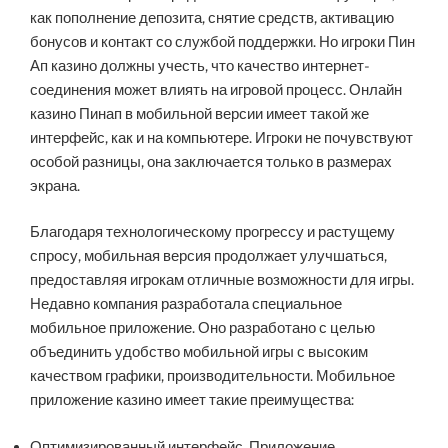
как пополнение депозита, снятие средств, активацию
бонусов и контакт со службой поддержки. Но игроки Пин
Ап казино должны учесть, что качество интернет-
соединения может влиять на игровой процесс. Онлайн
казино Пинап в мобильной версии имеет такой же
интерфейс, как и на компьютере. Игроки не почувствуют
особой разницы, она заключается только в размерах
экрана.
Благодаря технологическому прогрессу и растущему
спросу, мобильная версия продолжает улучшаться,
предоставляя игрокам отличные возможности для игры.
Недавно компания разработала специальное
мобильное приложение. Оно разработано с целью
объединить удобство мобильной игры с высоким
качеством графики, производительности. Мобильное
приложение казино имеет такие преимущества:
Оптимизированный интерфейс. Приложение