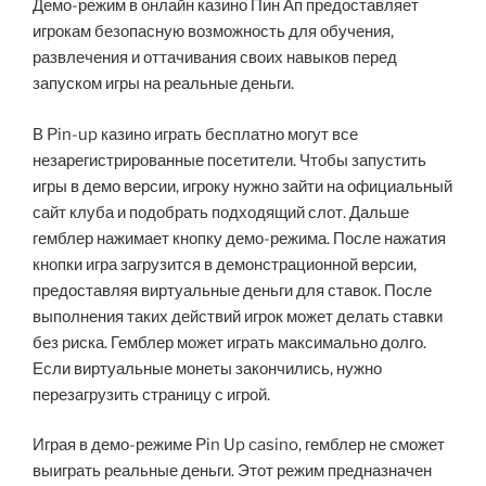
Демо-режим в онлайн казино Пин Ап предоставляет
игрокам безопасную возможность для обучения,
развлечения и оттачивания своих навыков перед
запуском игры на реальные деньги.
В Pin-up казино играть бесплатно могут все
незарегистрированные посетители. Чтобы запустить
игры в демо версии, игроку нужно зайти на официальный
сайт клуба и подобрать подходящий слот. Дальше
гемблер нажимает кнопку демо-режима. После нажатия
кнопки игра загрузится в демонстрационной версии,
предоставляя виртуальные деньги для ставок. После
выполнения таких действий игрок может делать ставки
без риска. Гемблер может играть максимально долго.
Если виртуальные монеты закончились, нужно
перезагрузить страницу с игрой.
Играя в демо-режиме Pin Up casino, гемблер не сможет
выиграть реальные деньги. Этот режим предназначен