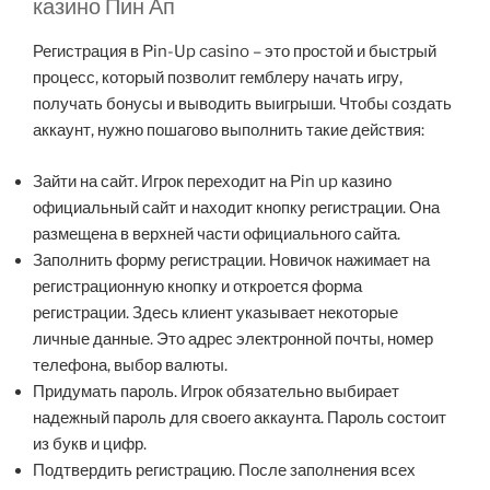
казино Пин Ап
Регистрация в Pin-Up casino – это простой и быстрый
процесс, который позволит гемблеру начать игру,
получать бонусы и выводить выигрыши. Чтобы создать
аккаунт, нужно пошагово выполнить такие действия:
Зайти на сайт. Игрок переходит на Pin up казино
официальный сайт и находит кнопку регистрации. Она
размещена в верхней части официального сайта.
Заполнить форму регистрации. Новичок нажимает на
регистрационную кнопку и откроется форма
регистрации. Здесь клиент указывает некоторые
личные данные. Это адрес электронной почты, номер
телефона, выбор валюты.
Придумать пароль. Игрок обязательно выбирает
надежный пароль для своего аккаунта. Пароль состоит
из букв и цифр.
Подтвердить регистрацию. После заполнения всех