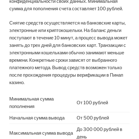
конфиденциальности своих данных. Минимальная
сумма для пополнения счета составляет 100 рублей.
Снятие средств осуществляется на банковские карты,
электронные или криптокошельки. На баланс деньги
поступают в течение 10 минут, а процесс вывода может
занять до трех дней для банковских карт. Транзакции с
электронными кошельками обычно занимают меньше
времени. Конкретные сроки зависят от выбранного
платежного метода. Вывод средств возможен только
после прохождения процедуры верификации в Пинап
казино.
Минимальная сумма
От 100 рублей
пополнения
Начальная сумма вывода
От 500 рублей
До 300 000 рублей в
Максимальная сумма вывода
день