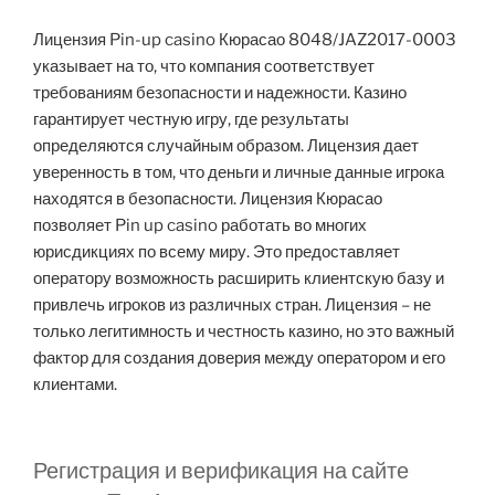
Лицензия Pin-up casino Кюрасао 8048/JAZ2017-0003
указывает на то, что компания соответствует
требованиям безопасности и надежности. Казино
гарантирует честную игру, где результаты
определяются случайным образом. Лицензия дает
уверенность в том, что деньги и личные данные игрока
находятся в безопасности. Лицензия Кюрасао
позволяет Pin up casino работать во многих
юрисдикциях по всему миру. Это предоставляет
оператору возможность расширить клиентскую базу и
привлечь игроков из различных стран. Лицензия – не
только легитимность и честность казино, но это важный
фактор для создания доверия между оператором и его
клиентами.
Регистрация и верификация на сайте