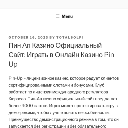
TOTALSOLFI
Menu
OCTOBER 16, 2023
BY
TOTALSOLFI
Пин Ап Казино Официальный
Сайт: Играть в Онлайн Казино Pin
Up
Pin-Up – лицензионное казино, которое радует клиентов
сертифицированными слотами и бонусами. Клуб
работает по лицензии международного регулятора
Кюрасао. Пин-Ап казино официальный сайт предлагает
более 4000 слотов. Игрок может протестировать игру в
демо-режиме, чтобы лучше понять ее особенности.
Преимущество демонстрационного режима в том, что он
запускается без регистрации и без обязательного