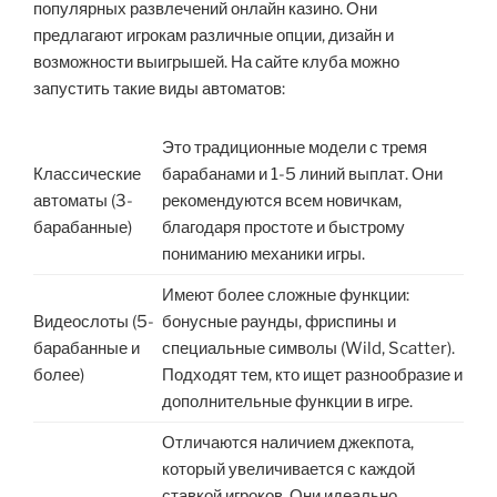
популярных развлечений онлайн казино. Они
предлагают игрокам различные опции, дизайн и
возможности выигрышей. На сайте клуба можно
запустить такие виды автоматов:
Это традиционные модели с тремя
Классические
барабанами и 1-5 линий выплат. Они
автоматы (3-
рекомендуются всем новичкам,
барабанные)
благодаря простоте и быстрому
пониманию механики игры.
Имеют более сложные функции:
Видеослоты (5-
бонусные раунды, фриспины и
барабанные и
специальные символы (Wild, Scatter).
более)
Подходят тем, кто ищет разнообразие и
дополнительные функции в игре.
Отличаются наличием джекпота,
который увеличивается с каждой
ставкой игроков. Они идеально