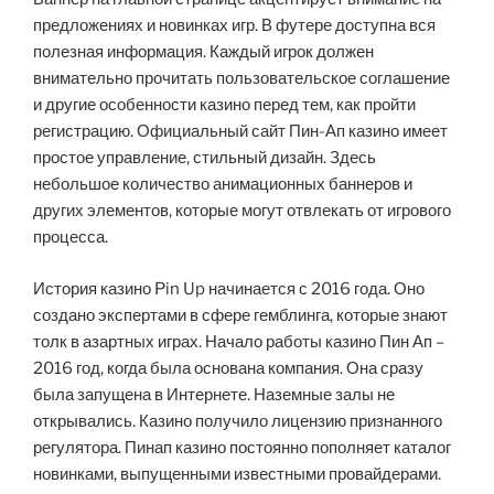
предложениях и новинках игр. В футере доступна вся
полезная информация. Каждый игрок должен
внимательно прочитать пользовательское соглашение
и другие особенности казино перед тем, как пройти
регистрацию. Официальный сайт Пин-Ап казино имеет
простое управление, стильный дизайн. Здесь
небольшое количество анимационных баннеров и
других элементов, которые могут отвлекать от игрового
процесса.
История казино Pin Up начинается с 2016 года. Оно
создано экспертами в сфере гемблинга, которые знают
толк в азартных играх. Начало работы казино Пин Ап –
2016 год, когда была основана компания. Она сразу
была запущена в Интернете. Наземные залы не
открывались. Казино получило лицензию признанного
регулятора. Пинап казино постоянно пополняет каталог
новинками, выпущенными известными провайдерами.