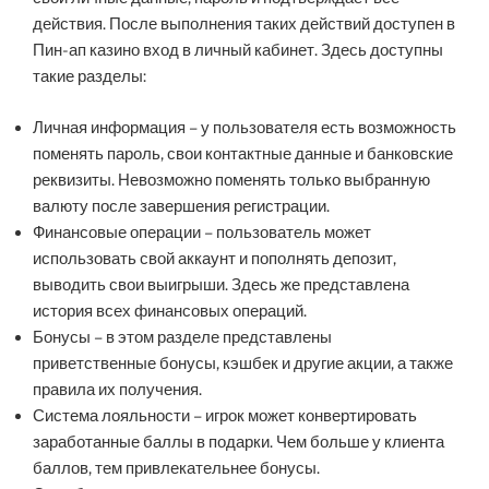
действия. После выполнения таких действий доступен в
Пин-ап казино вход в личный кабинет. Здесь доступны
такие разделы:
Личная информация – у пользователя есть возможность
поменять пароль, свои контактные данные и банковские
реквизиты. Невозможно поменять только выбранную
валюту после завершения регистрации.
Финансовые операции – пользователь может
использовать свой аккаунт и пополнять депозит,
выводить свои выигрыши. Здесь же представлена
история всех финансовых операций.
Бонусы – в этом разделе представлены
приветственные бонусы, кэшбек и другие акции, а также
правила их получения.
Система лояльности – игрок может конвертировать
заработанные баллы в подарки. Чем больше у клиента
баллов, тем привлекательнее бонусы.