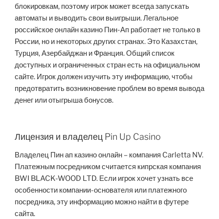
блокировкам, поэтому игрок может всегда запускать
автоматы и выводить свои выигрыши. Легальное
российское онлайн казино Пин-Ап работает не только в
России, но и некоторых других странах. Это Казахстан,
Турция, Азербайджан и Франция. Общий список
доступных и ограниченных стран есть на официальном
сайте. Игрок должен изучить эту информацию, чтобы
предотвратить возникновение проблем во время вывода
денег или отыгрыша бонусов.
Лицензия и владелец Pin Up Casino
Владелец Пин ап казино онлайн – компания Carletta NV.
Платежным посредником считается кипрская компания
BWI BLACK-WOOD LTD. Если игрок хочет узнать все
особенности компании-основателя или платежного
посредника, эту информацию можно найти в футере
сайта.