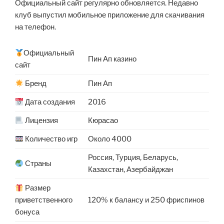
Официальный сайт регулярно обновляется. Недавно
клуб выпустил мобильное приложение для скачивания
на телефон.
Официальный
Пин Ап казино
сайт
Бренд
Пин Ап
Дата создания
2016
Лицензия
Кюрасао
Количество игр
Около 4000
Россия, Турция, Беларусь,
Страны
Казахстан, Азербайджан
Размер
приветственного
120% к балансу и 250 фриспинов
бонуса