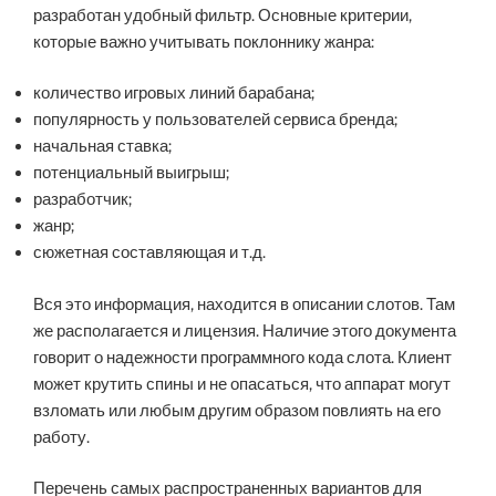
разработан удобный фильтр. Основные критерии,
которые важно учитывать поклоннику жанра:
количество игровых линий барабана;
популярность у пользователей сервиса бренда;
начальная ставка;
потенциальный выигрыш;
разработчик;
жанр;
сюжетная составляющая и т.д.
Вся это информация, находится в описании слотов. Там
же располагается и лицензия. Наличие этого документа
говорит о надежности программного кода слота. Клиент
может крутить спины и не опасаться, что аппарат могут
взломать или любым другим образом повлиять на его
работу.
Перечень самых распространенных вариантов для