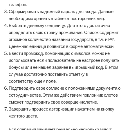
телефон.
Сформировать надежный пароль для входа. Данные
необходимо хранить втайне от посторонних лиц.
Выбрать денежную единицу. Для этого достаточно
определить свою страну проживания. Список содержит
огромное количество названий государств, в т.ч. и РФ.
Денежная единица появится в форме автоматически.
Ввести промокод. Комбинацию символов можно не
использовать если пользователь не настроен получать
бонусы или не нашел заранее выигрышный код. В этом
случае достаточно поставить отметку в
соответствующем поле.
Подтвердить свое согласие с положениями документа о
сотрудничестве. Этим же действием поклонник слотов
сможет подтвердить свое совершеннолетие.
Завершить процесс авторизации нажатием на кнопку
желтого цвета.
Вся операция занимает буквально несколько минут.