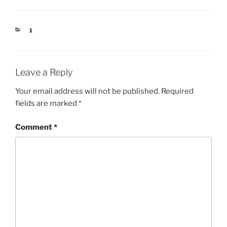
1
Leave a Reply
Your email address will not be published.
Required
fields are marked
*
Comment
*