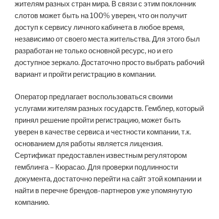
жителям разных стран мира. В связи с этим поклонник
слотов может быть на 100% уверен, что он получит
доступ к сервису личного кабинета в любое время,
независимо от своего места жительства. Для этого был
разработан не только основной ресурс, но и его
доступное зеркало. Достаточно просто выбрать рабочий
вариант и пройти регистрацию в компании.
Оператор предлагает воспользоваться своими
услугами жителям разных государств. Гемблер, который
принял решение пройти регистрацию, может быть
уверен в качестве сервиса и честности компании, т.к.
основанием для работы является лицензия.
Сертификат предоставлен известным регулятором
гемблинга – Кюрасао. Для проверки подлинности
документа, достаточно перейти на сайт этой компании и
найти в перечне брендов-партнеров уже упомянутую
компанию.