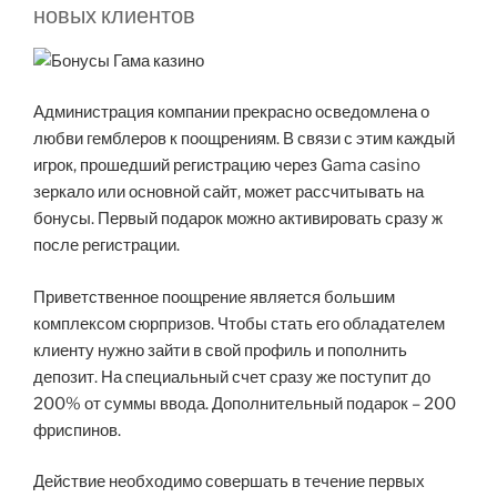
новых клиентов
Администрация компании прекрасно осведомлена о
любви гемблеров к поощрениям. В связи с этим каждый
игрок, прошедший регистрацию через Gama casino
зеркало или основной сайт, может рассчитывать на
бонусы. Первый подарок можно активировать сразу ж
после регистрации.
Приветственное поощрение является большим
комплексом сюрпризов. Чтобы стать его обладателем
клиенту нужно зайти в свой профиль и пополнить
депозит. На специальный счет сразу же поступит до
200% от суммы ввода. Дополнительный подарок – 200
фриспинов.
Действие необходимо совершать в течение первых