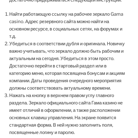
Найти работающую ссылку на рабочее зеркало Gama
casino. Адрес резервного сайта можно найти на
основном ресурсе, в социальных сетях, на форумах и
т.д.
Убедиться в соответствии дубля и оригинала. Новичку
важно учитывать, что зеркало должно быть рабочим и
актуальным на сегодня. Убедиться в этом просто.
Достаточно перейти в стартовый раздел или в
категорию меню, которая посвящена бонусам и акциям
компании. Даты проведения очередного мероприятия
должны соответствовать актуальному времени.
Нажать на кнопку в верхнем правом углу главного
раздела. Зеркало официального сайта Гама казино не
имеет отличий в оформлении, а также расположении
основных клавиш управления. На экране появится
стандартная форма. В ней нужно заполнить поля,
посвященные логину и паролю.