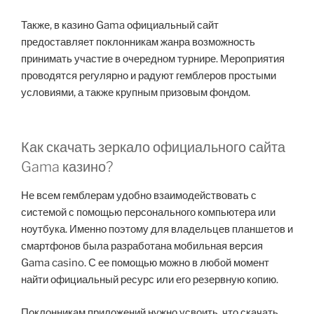
Также, в казино Gama официальный сайт
предоставляет поклонникам жанра возможность
принимать участие в очередном турнире. Мероприятия
проводятся регулярно и радуют гемблеров простыми
условиями, а также крупным призовым фондом.
Как скачать зеркало официального сайта
Gama казино?
Не всем гемблерам удобно взаимодействовать с
системой с помощью персонального компьютера или
ноутбука. Именно поэтому для владельцев планшетов и
смартфонов была разработана мобильная версия
Gama casino. С ее помощью можно в любой момент
найти официальный ресурс или его резервную копию.
Поклонникам приложений нужно усвоить, что скачать