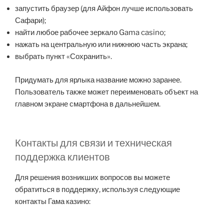
запустить браузер (для Айфон лучше использовать
Сафари);
найти любое рабочее зеркало Gama casino;
нажать на центральную или нижнюю часть экрана;
выбрать пункт «Сохранить».
Придумать для ярлыка название можно заранее.
Пользователь также может переименовать объект на
главном экране смартфона в дальнейшем.
Контакты для связи и техническая
поддержка клиентов
Для решения возникших вопросов вы можете
обратиться в поддержку, используя следующие
контакты Гама казино: