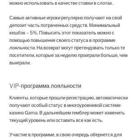
можно использовать в качестве ставки в слотах.
Самые активные игроки регулярно получают на свой
депозит часть потраченных средств. Минимальный
кешбэк – 5%. Повысить этот показатель можно с
помощью повышения своего статуса в программе
лояльности. На возврат могут претендовать только те
посетители, которые за неделю проиграли больше, чем
выиграли.
VIP-программа лояльности
Клиенты, которые прошли регистрацию, автоматически
получают особый статус в многоуровневой системе
казино Gama. В дальнейшем гемблер может изменить
текущий уровень или оставить все как есть.
Участие в программе, в свою очередь обернется для