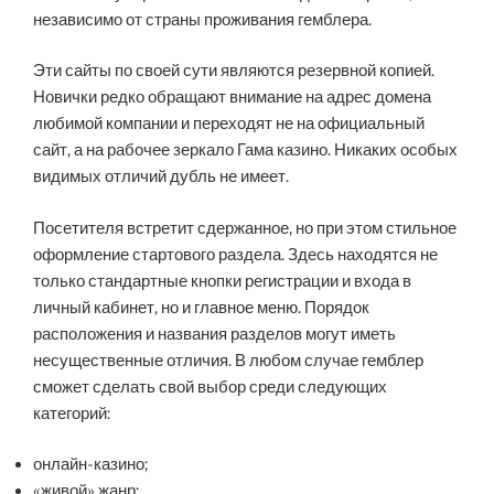
независимо от страны проживания гемблера.
Эти сайты по своей сути являются резервной копией.
Новички редко обращают внимание на адрес домена
любимой компании и переходят не на официальный
сайт, а на рабочее зеркало Гама казино. Никаких особых
видимых отличий дубль не имеет.
Посетителя встретит сдержанное, но при этом стильное
оформление стартового раздела. Здесь находятся не
только стандартные кнопки регистрации и входа в
личный кабинет, но и главное меню. Порядок
расположения и названия разделов могут иметь
несущественные отличия. В любом случае гемблер
сможет сделать свой выбор среди следующих
категорий:
онлайн-казино;
«живой» жанр;