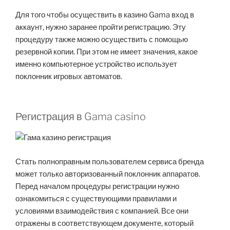
Для того чтобы осуществить в казино Gama вход в
аккаунт, нужно заранее пройти регистрацию. Эту
процедуру также можно осуществить с помощью
резервной копии. При этом не имеет значения, какое
именно компьютерное устройство использует
поклонник игровых автоматов.
Регистрация в Gama casino
Стать полноправным пользователем сервиса бренда
может только авторизованный поклонник аппаратов.
Перед началом процедуры регистрации нужно
ознакомиться с существующими правилами и
условиями взаимодействия с компанией. Все они
отражены в соответствующем документе, который