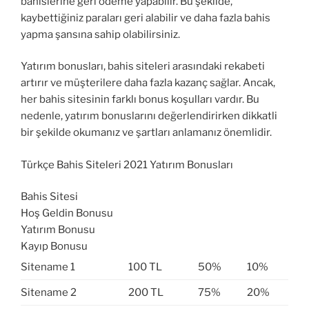
bahislerine geri ödeme yapabilir. Bu şekilde,
kaybettiğiniz paraları geri alabilir ve daha fazla bahis
yapma şansına sahip olabilirsiniz.
Yatırım bonusları, bahis siteleri arasındaki rekabeti
artırır ve müşterilere daha fazla kazanç sağlar. Ancak,
her bahis sitesinin farklı bonus koşulları vardır. Bu
nedenle, yatırım bonuslarını değerlendirirken dikkatli
bir şekilde okumanız ve şartları anlamanız önemlidir.
Türkçe Bahis Siteleri 2021 Yatırım Bonusları
Bahis Sitesi
Hoş Geldin Bonusu
Yatırım Bonusu
Kayıp Bonusu
Sitename 1
100 TL
50%
10%
Sitename 2
200 TL
75%
20%