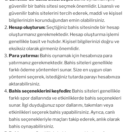
güvenilir bir bahis sitesi seçmek önemlidir. Lisanslı ve
güvenilir bahis sitelerini tercih ederek, maddi ve kişisel
bilgilerinizin korunduğundan emin olabilirsiniz.
Hesap oluşturun:
Seçtiğiniz bahis sitesinde bir hesap
oluşturmanız gerekmektedir. Hesap oluşturma işlemi
genellikle basit ve hızlıdır. Kişisel bilgilerinizi doğru ve
eksiksiz olarak girmeniz önemlidir.
Para yatırma:
Bahis oynamak için hesabınıza para
yatırmanız gerekmektedir. Bahis siteleri genellikle
farklı ödeme yöntemleri sunar. Size en uygun olan
yöntemi seçerek, istediğiniz tutarda parayı hesabınıza
aktarabilirsiniz.
Bahis seçeneklerini keşfedin:
Bahis siteleri genellikle
farklı spor dallarında ve etkinliklerde bahis seçenekleri
sunar. İlgi duyduğunuz spor dallarını, takımları veya
etkinlikleri seçerek bahis yapabilirsiniz. Ayrıca, canlı
bahis seçenekleriyle maçları takip ederek, anlık olarak
bahis oynayabilirsiniz.