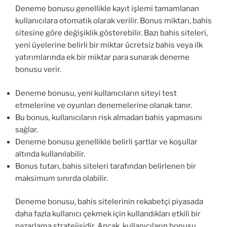
Deneme bonusu genellikle kayıt işlemi tamamlanan
kullanıcılara otomatik olarak verilir. Bonus miktarı, bahis
sitesine göre değişiklik gösterebilir. Bazı bahis siteleri,
yeni üyelerine belirli bir miktar ücretsiz bahis veya ilk
yatırımlarında ek bir miktar para sunarak deneme
bonusu verir.
Deneme bonusu, yeni kullanıcıların siteyi test
etmelerine ve oyunları denemelerine olanak tanır.
Bu bonus, kullanıcıların risk almadan bahis yapmasını
sağlar.
Deneme bonusu genellikle belirli şartlar ve koşullar
altında kullanılabilir.
Bonus tutarı, bahis siteleri tarafından belirlenen bir
maksimum sınırda olabilir.
Deneme bonusu, bahis sitelerinin rekabetçi piyasada
daha fazla kullanıcı çekmek için kullandıkları etkili bir
pazarlama stratejisidir. Ancak, kullanıcıların bonusu