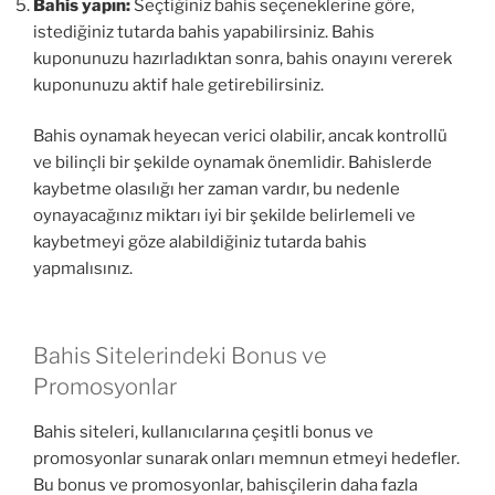
Bahis yapın:
Seçtiğiniz bahis seçeneklerine göre,
istediğiniz tutarda bahis yapabilirsiniz. Bahis
kuponunuzu hazırladıktan sonra, bahis onayını vererek
kuponunuzu aktif hale getirebilirsiniz.
Bahis oynamak heyecan verici olabilir, ancak kontrollü
ve bilinçli bir şekilde oynamak önemlidir. Bahislerde
kaybetme olasılığı her zaman vardır, bu nedenle
oynayacağınız miktarı iyi bir şekilde belirlemeli ve
kaybetmeyi göze alabildiğiniz tutarda bahis
yapmalısınız.
Bahis Sitelerindeki Bonus ve
Promosyonlar
Bahis siteleri, kullanıcılarına çeşitli bonus ve
promosyonlar sunarak onları memnun etmeyi hedefler.
Bu bonus ve promosyonlar, bahisçilerin daha fazla