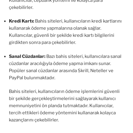
Kullanıcılar, cepbank yöntemi ile kolayca para
çekebilirler.
Kredi Kartı:
Bahis siteleri, kullanıcıların kredi kartlarını
kullanarak ödeme yapmalarına olanak sağlar.
Kullanıcılar, güvenli bir şekilde kredi kartı bilgilerini
girdikten sonra para çekebilirler.
Sanal Cüzdanlar:
Bazı bahis siteleri, kullanıcılara sanal
cüzdanlar aracılığıyla ödeme yapma imkanı sunar.
Popüler sanal cüzdanlar arasında Skrill, Neteller ve
PayPal bulunmaktadır.
Bahis siteleri, kullanıcıların ödeme işlemlerini güvenli
bir şekilde gerçekleştirmelerini sağlayarak kullanıcı
memnuniyetini ön planda tutmaktadır. Kullanıcılar,
tercih ettikleri ödeme yöntemini kullanarak kolayca
kazançlarını çekebilirler.