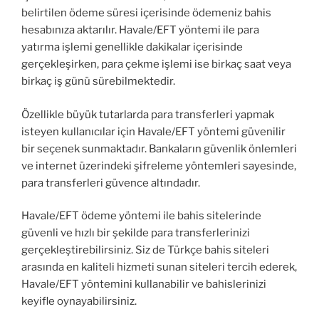
belirtilen ödeme süresi içerisinde ödemeniz bahis
hesabınıza aktarılır. Havale/EFT yöntemi ile para
yatırma işlemi genellikle dakikalar içerisinde
gerçekleşirken, para çekme işlemi ise birkaç saat veya
birkaç iş günü sürebilmektedir.
Özellikle büyük tutarlarda para transferleri yapmak
isteyen kullanıcılar için Havale/EFT yöntemi güvenilir
bir seçenek sunmaktadır. Bankaların güvenlik önlemleri
ve internet üzerindeki şifreleme yöntemleri sayesinde,
para transferleri güvence altındadır.
Havale/EFT ödeme yöntemi ile bahis sitelerinde
güvenli ve hızlı bir şekilde para transferlerinizi
gerçekleştirebilirsiniz. Siz de Türkçe bahis siteleri
arasında en kaliteli hizmeti sunan siteleri tercih ederek,
Havale/EFT yöntemini kullanabilir ve bahislerinizi
keyifle oynayabilirsiniz.