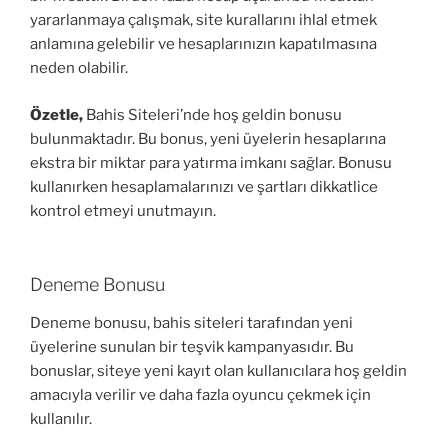
yararlanmaya çalışmak, site kurallarını ihlal etmek
anlamına gelebilir ve hesaplarınızın kapatılmasına
neden olabilir.
Özetle,
Bahis Siteleri’nde hoş geldin bonusu
bulunmaktadır. Bu bonus, yeni üyelerin hesaplarına
ekstra bir miktar para yatırma imkanı sağlar. Bonusu
kullanırken hesaplamalarınızı ve şartları dikkatlice
kontrol etmeyi unutmayın.
Deneme Bonusu
Deneme bonusu, bahis siteleri tarafından yeni
üyelerine sunulan bir teşvik kampanyasıdır. Bu
bonuslar, siteye yeni kayıt olan kullanıcılara hoş geldin
amacıyla verilir ve daha fazla oyuncu çekmek için
kullanılır.