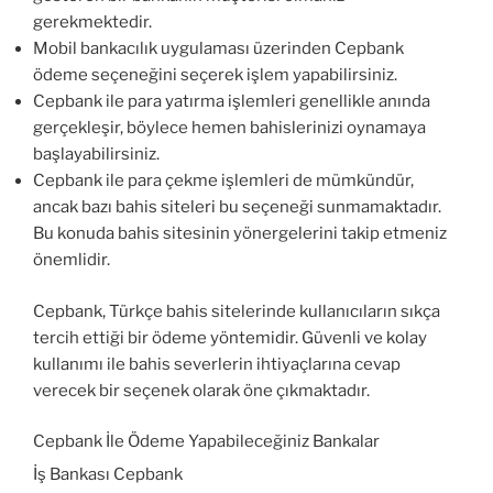
gerekmektedir.
Mobil bankacılık uygulaması üzerinden Cepbank
ödeme seçeneğini seçerek işlem yapabilirsiniz.
Cepbank ile para yatırma işlemleri genellikle anında
gerçekleşir, böylece hemen bahislerinizi oynamaya
başlayabilirsiniz.
Cepbank ile para çekme işlemleri de mümkündür,
ancak bazı bahis siteleri bu seçeneği sunmamaktadır.
Bu konuda bahis sitesinin yönergelerini takip etmeniz
önemlidir.
Cepbank, Türkçe bahis sitelerinde kullanıcıların sıkça
tercih ettiği bir ödeme yöntemidir. Güvenli ve kolay
kullanımı ile bahis severlerin ihtiyaçlarına cevap
verecek bir seçenek olarak öne çıkmaktadır.
Cepbank İle Ödeme Yapabileceğiniz Bankalar
İş Bankası Cepbank