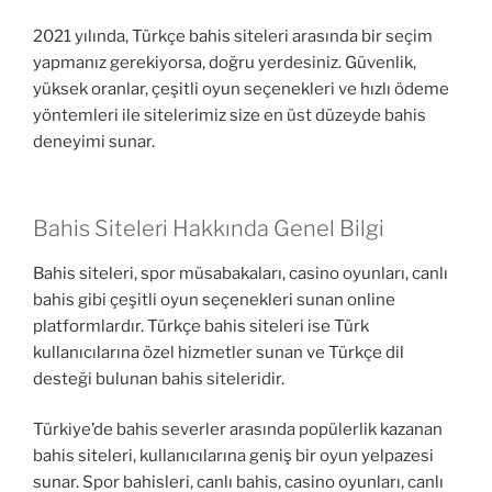
2021 yılında, Türkçe bahis siteleri arasında bir seçim
yapmanız gerekiyorsa, doğru yerdesiniz. Güvenlik,
yüksek oranlar, çeşitli oyun seçenekleri ve hızlı ödeme
yöntemleri ile sitelerimiz size en üst düzeyde bahis
deneyimi sunar.
Bahis Siteleri Hakkında Genel Bilgi
Bahis siteleri, spor müsabakaları, casino oyunları, canlı
bahis gibi çeşitli oyun seçenekleri sunan online
platformlardır. Türkçe bahis siteleri ise Türk
kullanıcılarına özel hizmetler sunan ve Türkçe dil
desteği bulunan bahis siteleridir.
Türkiye’de bahis severler arasında popülerlik kazanan
bahis siteleri, kullanıcılarına geniş bir oyun yelpazesi
sunar. Spor bahisleri, canlı bahis, casino oyunları, canlı