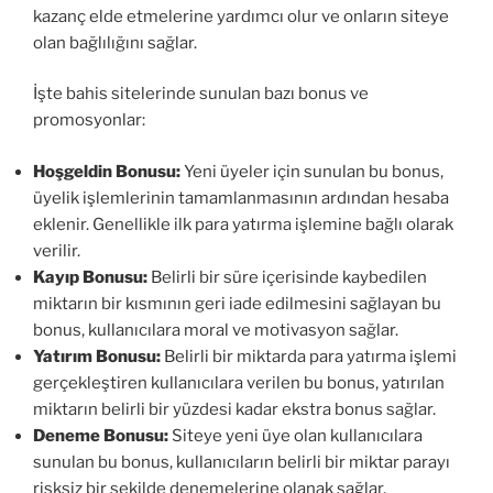
kazanç elde etmelerine yardımcı olur ve onların siteye
olan bağlılığını sağlar.
İşte bahis sitelerinde sunulan bazı bonus ve
promosyonlar:
Hoşgeldin Bonusu:
Yeni üyeler için sunulan bu bonus,
üyelik işlemlerinin tamamlanmasının ardından hesaba
eklenir. Genellikle ilk para yatırma işlemine bağlı olarak
verilir.
Kayıp Bonusu:
Belirli bir süre içerisinde kaybedilen
miktarın bir kısmının geri iade edilmesini sağlayan bu
bonus, kullanıcılara moral ve motivasyon sağlar.
Yatırım Bonusu:
Belirli bir miktarda para yatırma işlemi
gerçekleştiren kullanıcılara verilen bu bonus, yatırılan
miktarın belirli bir yüzdesi kadar ekstra bonus sağlar.
Deneme Bonusu:
Siteye yeni üye olan kullanıcılara
sunulan bu bonus, kullanıcıların belirli bir miktar parayı
risksiz bir şekilde denemelerine olanak sağlar.