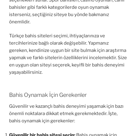
bahisler gibi farklı kategorilerde oyun oynamak
isterseniz, seçtiğiniz siteye bu yönde bakmanız
önemlidir.
Türkçe bahis siteleri seçimi, ihtiyaçlarınıza ve
tercihlerinize bağlı olarak değişebilir. Yapmanız
gereken, kendinize uygun bir site bulmak için araştırma
yapmak ve farklı sitelerin özelliklerini incelemektir. Size
en uygun olan siteyi seçerek, keyifli bir bahis deneyimi
yaşayabilirsiniz.
Bahis Oynamak İçin Gerekenler
Güvenilir ve kazançlı bahis deneyimi yaşamak için bazı
önemli noktalara dikkat etmek gerekmektedir. İşte,
bahis oynamak için gerekenler:
Güvenilir bir bahis sitesi seçin:
Bahis oynamak için,