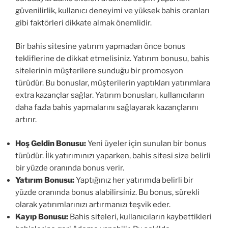
güvenilirlik, kullanıcı deneyimi ve yüksek bahis oranları
gibi faktörleri dikkate almak önemlidir.
Bir bahis sitesine yatırım yapmadan önce bonus
tekliflerine de dikkat etmelisiniz. Yatırım bonusu, bahis
sitelerinin müşterilere sunduğu bir promosyon
türüdür. Bu bonuslar, müşterilerin yaptıkları yatırımlara
extra kazançlar sağlar. Yatırım bonusları, kullanıcıların
daha fazla bahis yapmalarını sağlayarak kazançlarını
artırır.
Hoş Geldin Bonusu:
Yeni üyeler için sunulan bir bonus
türüdür. İlk yatırımınızı yaparken, bahis sitesi size belirli
bir yüzde oranında bonus verir.
Yatırım Bonusu:
Yaptığınız her yatırımda belirli bir
yüzde oranında bonus alabilirsiniz. Bu bonus, sürekli
olarak yatırımlarınızı artırmanızı teşvik eder.
Kayıp Bonusu:
Bahis siteleri, kullanıcıların kaybettikleri