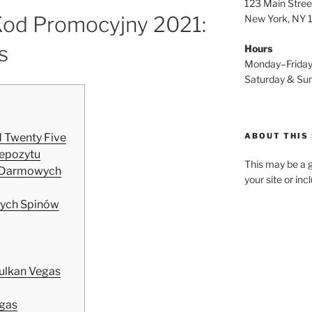
123 Main Stree
 Kod Promocyjny 2021:
New York, NY
s
Hours
Monday–Frida
Saturday & S
d Twenty Five
ABOUT THIS 
Depozytu
This may be a g
Z Darmowych
your site or in
ych Spinów
Vulkan Vegas
egas