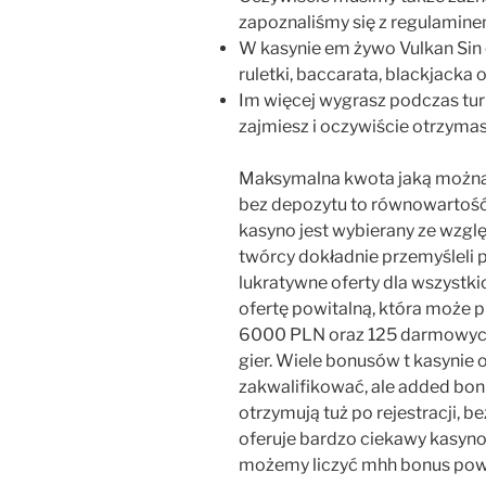
zapoznaliśmy się z regulamine
W kasynie em żywo Vulkan Sin 
ruletki, baccarata, blackjacka o
Im więcej wygrasz podczas tur
zajmiesz i oczywiście otrzyma
Maksymalna kwota jaką można
bez depozytu to równowartość 
kasyno jest wybierany ze wzgl
twórcy dokładnie przemyśleli 
lukratywne oferty dla wszystk
ofertę powitalną, która może 
6000 PLN oraz 125 darmowych
gier. Wiele bonusów t kasynie 
zakwalifikować, ale added bo
otrzymują tuż po rejestracji, 
oferuje bardzo ciekawy kasyno
możemy liczyć mhh bonus powit