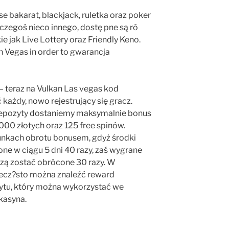
se bakarat, blackjack, ruletka oraz poker
 czegoś nieco innego, dostę pne są ró
e jak Live Lottery oraz Friendly Keno.
 Vegas in order to gwarancja
 – teraz na Vulkan Las vegas kod
ażdy, nowo rejestrujący się gracz.
depozyty dostaniemy maksymalnie bonus
00 złotych oraz 125 free spinów.
unkach obrotu bonusem, gdyż środki
ne w ciągu 5 dni 40 razy, zaś wygrane
ą zostać obrócone 30 razy. W
iecz?sto można znaleźć reward
tu, który można wykorzystać we
kasyna.