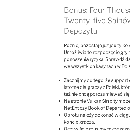
Bonus: Four Thous
Twenty-five Spinó
Depozytu
Później pozostaje już jou tylk
Umożliwia to rozpoczęcie gry 
ponoszenia ryzyka. Sprawdź d
we wszystkich kasynach w Pol
Zacznijmy od tego, że support 
istotne dla graczy z Polski, kt
też nie chcą porozumiewać się 
Na stronie Vulkan Sin city moż
NetEnt czy Book of Departed od
Obrotu należy dokonać w ciągu
koncie gracza.
Oczywiście musimy także zazna