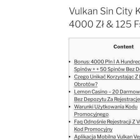
Vulkan Sin City
4000 Zł & 125 F
Content
Bonus: 4000 Pln I A Hundre
Spinów + + 50 Spinów Bez 
Czego Unikać Korzystając 
Obrotów?
Lemon Casino – 20 Darmow
Bez Depozytu Za Rejestracje
Warunki Użytkowania Kodu
Promocyjnego
Faq Odnośnie Rejestracji Z 
Kod Promocyjny
Aplikacja Mobilna Vulkan V