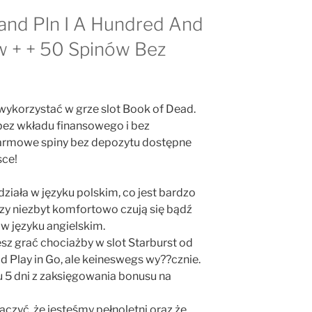
and Pln I A Hundred And
w + + 50 Spinów Bez
o wykorzystać w grze slot Book of Dead.
bez wkładu finansowego i bez
armowe spiny bez depozytu dostępne
sce!
działa w języku polskim, co jest bardzo
órzy niezbyt komfortowo czują się bądź
w języku angielskim.
esz grać chociażby w slot Starburst od
 Play in Go, ale keineswegs wy??cznie.
 5 dni z zaksięgowania bonusu na
czyć, że jesteśmy pełnoletni oraz że