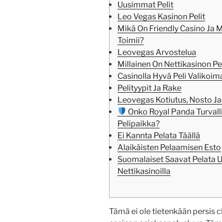
Uusimmat Pelit
Leo Vegas Kasinon Pelit
Mikä On Friendly Casino Ja 
Toimii?
Leovegas Arvostelua
Millainen On Nettikasinon Pe
Casinolla Hyvä Peli Valikoim
Pelityypit Ja Rake
Leovegas Kotiutus, Nosto Ja 
Onko Royal Panda Turvall
Pelipaikka?
Ei Kannta Pelata Täällä
Alaikäisten Pelaamisen Esto
Suomalaiset Saavat Pelata U
Nettikasinoilla
Tämä ei ole tietenkään persis c