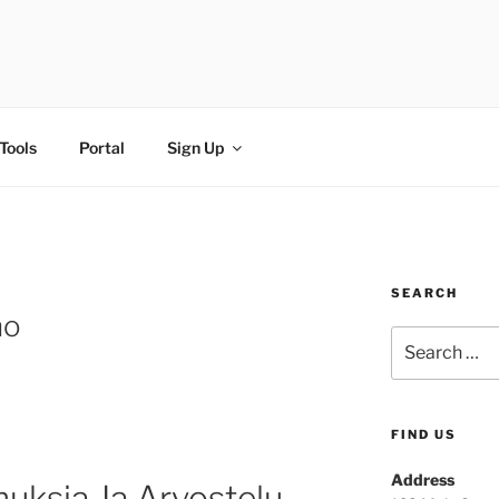
FI
Tools
Portal
Sign Up
SEARCH
no
FIND US
Address
ksia Ja Arvostelu