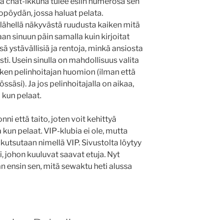
ä chat-ikkuna tulee esiin numerosa sen
opöydän, jossa haluat pelata.
 lähellä näkyvästä ruudusta kaiken mitä
raan sinuun päin samalla kuin kirjoitat
nsä ystävällisiä ja rentoja, minkä ansiosta
ti. Usein sinulla on mahdollisuus valita
aiken pelinhoitajan huomion (ilman että
össäsi). Ja jos pelinhoitajalla on aikaa,
 kun pelaat.
ni että taito, joten voit kehittyä
kun pelaat. VIP-klubia ei ole, mutta
ei kutsutaan nimellä VIP. Sivustolta löytyy
i, johon kuuluvat saavat etuja. Nyt
n ensin sen, mitä sewaktu heti alussa