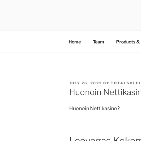
TOTALSOL
Home
Team
Products & 
JULY 26, 2022
BY
TOTALSOLFI
Huonoin Nettikasi
Huonoin Nettikasino?
Leovegas Kokemu