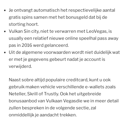
Je ontvangt automatisch het respectievelijke aantal
gratis spins samen met het bonusgeld dat bij de
storting hoort.
Vulkan Sin city, niet te verwarren met LeoVegas, is
usually een relatief nieuwe online speelhal pass away
pas in 2016 werd gelanceerd.
Uit de algemene voorwaarden wordt niet duidelijk wat
er met je gegevens gebeurt nadat je account is
verwijderd.
Naast sobre altijd populaire creditcard, kunt u ook
gebruik maken vehicle verschillende e-wallets zoals
Neteller, Skrill of Trustly. Ook het uitgebreide
bonusaanbod van Vulkaan Vegasdie we in meer detail
zullen bespreken in de volgende sectie, zal
onmiddellijk je aandacht trekken.