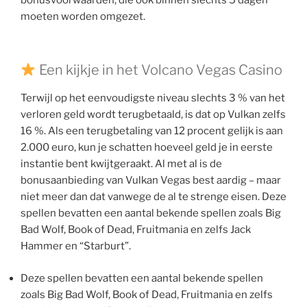
moeten worden omgezet.
Een kijkje in het Volcano Vegas Casino
Terwijl op het eenvoudigste niveau slechts 3 % van het
verloren geld wordt terugbetaald, is dat op Vulkan zelfs
16 %. Als een terugbetaling van 12 procent gelijk is aan
2.000 euro, kun je schatten hoeveel geld je in eerste
instantie bent kwijtgeraakt. Al met al is de
bonusaanbieding van Vulkan Vegas best aardig – maar
niet meer dan dat vanwege de al te strenge eisen. Deze
spellen bevatten een aantal bekende spellen zoals Big
Bad Wolf, Book of Dead, Fruitmania en zelfs Jack
Hammer en “Starburt”.
Deze spellen bevatten een aantal bekende spellen
zoals Big Bad Wolf, Book of Dead, Fruitmania en zelfs