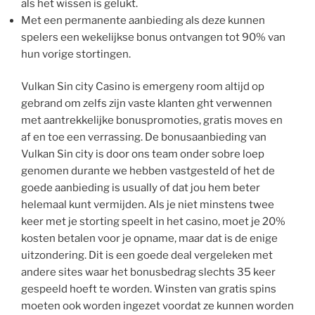
als het wissen is gelukt.
Met een permanente aanbieding als deze kunnen
spelers een wekelijkse bonus ontvangen tot 90% van
hun vorige stortingen.
Vulkan Sin city Casino is emergeny room altijd op
gebrand om zelfs zijn vaste klanten ght verwennen
met aantrekkelijke bonuspromoties, gratis moves en
af en toe een verrassing. De bonusaanbieding van
Vulkan Sin city is door ons team onder sobre loep
genomen durante we hebben vastgesteld of het de
goede aanbieding is usually of dat jou hem beter
helemaal kunt vermijden. Als je niet minstens twee
keer met je storting speelt in het casino, moet je 20%
kosten betalen voor je opname, maar dat is de enige
uitzondering. Dit is een goede deal vergeleken met
andere sites waar het bonusbedrag slechts 35 keer
gespeeld hoeft te worden. Winsten van gratis spins
moeten ook worden ingezet voordat ze kunnen worden