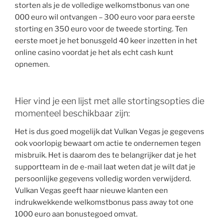
storten als je de volledige welkomstbonus van one
000 euro wil ontvangen – 300 euro voor para eerste
storting en 350 euro voor de tweede storting. Ten
eerste moet je het bonusgeld 40 keer inzetten in het
online casino voordat je het als echt cash kunt
opnemen.
Hier vind je een lijst met alle stortingsopties die
momenteel beschikbaar zijn:
Het is dus goed mogelijk dat Vulkan Vegas je gegevens
ook voorlopig bewaart om actie te ondernemen tegen
misbruik. Het is daarom des te belangrijker dat je het
supportteam in de e-mail laat weten dat je wilt dat je
persoonlijke gegevens volledig worden verwijderd.
Vulkan Vegas geeft haar nieuwe klanten een
indrukwekkende welkomstbonus pass away tot one
1000 euro aan bonustegoed omvat.