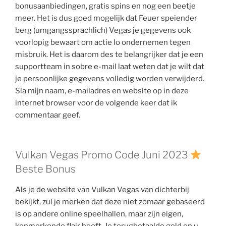
bonusaanbiedingen, gratis spins en nog een beetje
meer. Het is dus goed mogelijk dat Feuer speiender
berg (umgangssprachlich) Vegas je gegevens ook
voorlopig bewaart om actie lo ondernemen tegen
misbruik. Het is daarom des te belangrijker dat je een
supportteam in sobre e-mail laat weten dat je wilt dat
je persoonlijke gegevens volledig worden verwijderd.
Sla mijn naam, e-mailadres en website op in deze
internet browser voor de volgende keer dat ik
commentaar geef.
Vulkan Vegas Promo Code Juni 2023
Beste Bonus
Als je de website van Vulkan Vegas van dichterbij
bekijkt, zul je merken dat deze niet zomaar gebaseerd
is op andere online speelhallen, maar zijn eigen,
kenmerkende flair heeft. Je terugbetaalde geld en u