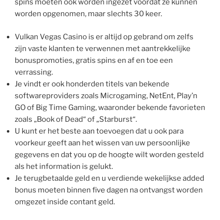
spins moeten ook worden ingezet voordat ze kunnen
worden opgenomen, maar slechts 30 keer.
Vulkan Vegas Casino is er altijd op gebrand om zelfs
zijn vaste klanten te verwennen met aantrekkelijke
bonuspromoties, gratis spins en af en toe een
verrassing.
Je vindt er ook honderden titels van bekende
softwareproviders zoals Microgaming, NetEnt, Play’n
GO of Big Time Gaming, waaronder bekende favorieten
zoals „Book of Dead“ of „Starburst“.
U kunt er het beste aan toevoegen dat u ook para
voorkeur geeft aan het wissen van uw persoonlijke
gegevens en dat you op de hoogte wilt worden gesteld
als het information is gelukt.
Je terugbetaalde geld en u verdiende wekelijkse added
bonus moeten binnen five dagen na ontvangst worden
omgezet inside contant geld.