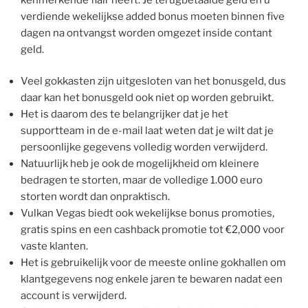
verdiende wekelijkse added bonus moeten binnen five
dagen na ontvangst worden omgezet inside contant
geld.
Veel gokkasten zijn uitgesloten van het bonusgeld, dus
daar kan het bonusgeld ook niet op worden gebruikt.
Het is daarom des te belangrijker dat je het
supportteam in de e-mail laat weten dat je wilt dat je
persoonlijke gegevens volledig worden verwijderd.
Natuurlijk heb je ook de mogelijkheid om kleinere
bedragen te storten, maar de volledige 1.000 euro
storten wordt dan onpraktisch.
Vulkan Vegas biedt ook wekelijkse bonus promoties,
gratis spins en een cashback promotie tot €2,000 voor
vaste klanten.
Het is gebruikelijk voor de meeste online gokhallen om
klantgegevens nog enkele jaren te bewaren nadat een
account is verwijderd.