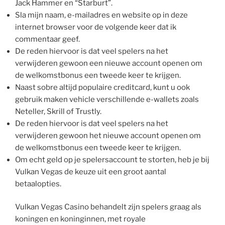
Jack Hammer en “Starburt”.
Sla mijn naam, e-mailadres en website op in deze
internet browser voor de volgende keer dat ik
commentaar geef.
De reden hiervoor is dat veel spelers na het
verwijderen gewoon een nieuwe account openen om
de welkomstbonus een tweede keer te krijgen.
Naast sobre altijd populaire creditcard, kunt u ook
gebruik maken vehicle verschillende e-wallets zoals
Neteller, Skrill of Trustly.
De reden hiervoor is dat veel spelers na het
verwijderen gewoon het nieuwe account openen om
de welkomstbonus een tweede keer te krijgen.
Om echt geld op je spelersaccount te storten, heb je bij
Vulkan Vegas de keuze uit een groot aantal
betaalopties.
Vulkan Vegas Casino behandelt zijn spelers graag als
koningen en koninginnen, met royale