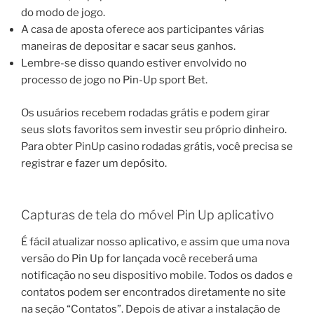
do modo de jogo.
A casa de aposta oferece aos participantes várias
maneiras de depositar e sacar seus ganhos.
Lembre-se disso quando estiver envolvido no
processo de jogo no Pin-Up sport Bet.
Os usuários recebem rodadas grátis e podem girar
seus slots favoritos sem investir seu próprio dinheiro.
Para obter PinUp casino rodadas grátis, você precisa se
registrar e fazer um depósito.
Capturas de tela do móvel Pin Up aplicativo
É fácil atualizar nosso aplicativo, e assim que uma nova
versão do Pin Up for lançada você receberá uma
notificação no seu dispositivo mobile. Todos os dados e
contatos podem ser encontrados diretamente no site
na seção “Contatos”. Depois de ativar a instalação de