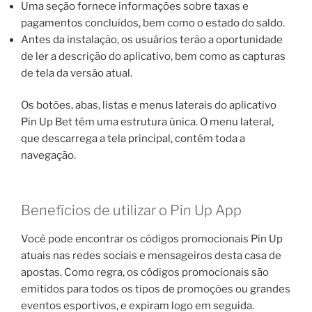
Uma seção fornece informações sobre taxas e
pagamentos concluídos, bem como o estado do saldo.
Antes da instalação, os usuários terão a oportunidade
de ler a descrição do aplicativo, bem como as capturas
de tela da versão atual.
Os botões, abas, listas e menus laterais do aplicativo
Pin Up Bet têm uma estrutura única. O menu lateral,
que descarrega a tela principal, contém toda a
navegação.
Benefícios de utilizar o Pin Up App
Você pode encontrar os códigos promocionais Pin Up
atuais nas redes sociais e mensageiros desta casa de
apostas. Como regra, os códigos promocionais são
emitidos para todos os tipos de promoções ou grandes
eventos esportivos, e expiram logo em seguida.