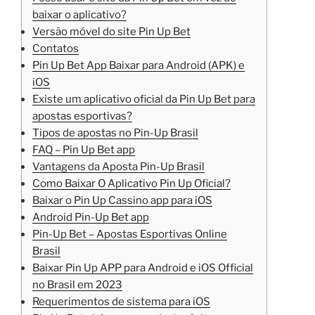
baixar o aplicativo?
Versão móvel do site Pin Up Bet
Contatos
Pin Up Bet App Baixar para Android (APK) e
iOS
Existe um aplicativo oficial da Pin Up Bet para
apostas esportivas?
Tipos de apostas no Pin-Up Brasil
FAQ – Pin Up Bet app
Vantagens da Aposta Pin-Up Brasil
Como Baixar O Aplicativo Pin Up Oficial?
Baixar o Pin Up Cassino app para iOS
Android Pin-Up Bet app
Pin-Up Bet – Apostas Esportivas Online
Brasil
Baixar Pin Up APP para Android e iOS Official
no Brasil em 2023
Requerimentos de sistema para iOS