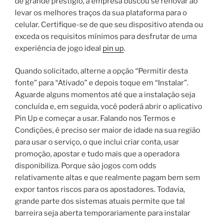
de grande prestígio, a empresa buscou se renovar ao
levar os melhores traços da sua plataforma para o
celular. Certifique-se de que seu dispositivo atenda ou
exceda os requisitos mínimos para desfrutar de uma
experiência de jogo ideal
pin up
.
Quando solicitado, alterne a opção “Permitir desta
fonte” para “Ativado” e depois toque em “Instalar”.
Aguarde alguns momentos até que a instalação seja
concluída e, em seguida, você poderá abrir o aplicativo
Pin Up e começar a usar. Falando nos Termos e
Condições, é preciso ser maior de idade na sua região
para usar o serviço, o que inclui criar conta, usar
promoção, apostar e tudo mais que a operadora
disponibiliza. Porque são jogos com odds
relativamente altas e que realmente pagam bem sem
expor tantos riscos para os apostadores. Todavia,
grande parte dos sistemas atuais permite que tal
barreira seja aberta temporariamente para instalar