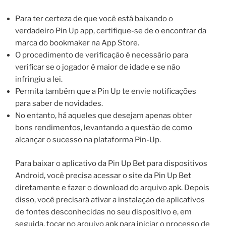
Para ter certeza de que você está baixando o
verdadeiro Pin Up app, certifique-se de o encontrar da
marca do bookmaker na App Store.
O procedimento de verificação é necessário para
verificar se o jogador é maior de idade e se não
infringiu a lei.
Permita também que a Pin Up te envie notificações
para saber de novidades.
No entanto, há aqueles que desejam apenas obter
bons rendimentos, levantando a questão de como
alcançar o sucesso na plataforma Pin-Up.
Para baixar o aplicativo da Pin Up Bet para dispositivos
Android, você precisa acessar o site da Pin Up Bet
diretamente e fazer o download do arquivo apk. Depois
disso, você precisará ativar a instalação de aplicativos
de fontes desconhecidas no seu dispositivo e, em
seguida, tocar no arquivo apk para iniciar o processo de