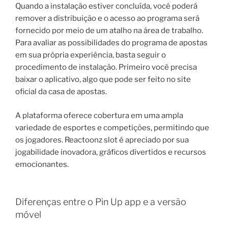
Quando a instalação estiver concluída, você poderá
remover a distribuição e o acesso ao programa será
fornecido por meio de um atalho na área de trabalho.
Para avaliar as possibilidades do programa de apostas
em sua própria experiência, basta seguir o
procedimento de instalação. Primeiro você precisa
baixar o aplicativo, algo que pode ser feito no site
oficial da casa de apostas.
A plataforma oferece cobertura em uma ampla
variedade de esportes e competições, permitindo que
os jogadores. Reactoonz slot é apreciado por sua
jogabilidade inovadora, gráficos divertidos e recursos
emocionantes.
Diferenças entre o Pin Up app e a versão
móvel