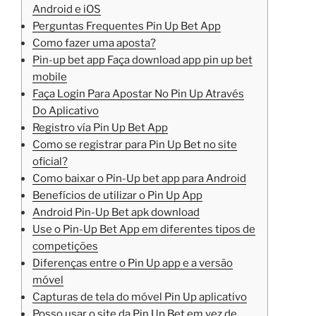
Android e iOS
Perguntas Frequentes Pin Up Bet App
Como fazer uma aposta?
Pin-up bet app Faça download app pin up bet
mobile
Faça Login Para Apostar No Pin Up Através
Do Aplicativo
Registro vía Pin Up Bet App
Como se registrar para Pin Up Bet no site
oficial?
Como baixar o Pin-Up bet app para Android
Benefícios de utilizar o Pin Up App
Android Pin-Up Bet apk download
Use o Pin-Up Bet App em diferentes tipos de
competições
Diferenças entre o Pin Up app e a versão
móvel
Capturas de tela do móvel Pin Up aplicativo
Posso usar o site da Pin Up Bet em vez de