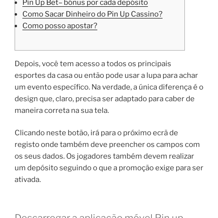
Pin Up Bet– bónus por cada depósito
Como Sacar Dinheiro do Pin Up Cassino?
Como posso apostar?
Depois, você tem acesso a todos os principais
esportes da casa ou então pode usar a lupa para achar
um evento específico. Na verdade, a única diferença é o
design que, claro, precisa ser adaptado para caber de
maneira correta na sua tela.
Clicando neste botão, irá para o próximo ecrã de
registo onde também deve preencher os campos com
os seus dados. Os jogadores também devem realizar
um depósito seguindo o que a promoção exige para ser
ativada.
Descarregar a aplicação móvel Pin up