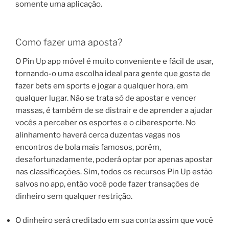
somente uma aplicação.
Como fazer uma aposta?
O Pin Up app móvel é muito conveniente e fácil de usar,
tornando-o uma escolha ideal para gente que gosta de
fazer bets em sports e jogar a qualquer hora, em
qualquer lugar. Não se trata só de apostar e vencer
massas, é também de se distrair e de aprender a ajudar
vocês a perceber os esportes e o ciberesporte. No
alinhamento haverá cerca duzentas vagas nos
encontros de bola mais famosos, porém,
desafortunadamente, poderá optar por apenas apostar
nas classificações. Sim, todos os recursos Pin Up estão
salvos no app, então você pode fazer transações de
dinheiro sem qualquer restrição.
O dinheiro será creditado em sua conta assim que você