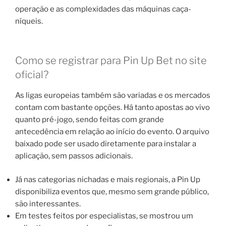
operação e as complexidades das máquinas caça-
níqueis.
Como se registrar para Pin Up Bet no site
oficial?
As ligas europeias também são variadas e os mercados
contam com bastante opções. Há tanto apostas ao vivo
quanto pré-jogo, sendo feitas com grande
antecedência em relação ao início do evento. O arquivo
baixado pode ser usado diretamente para instalar a
aplicação, sem passos adicionais.
Já nas categorias nichadas e mais regionais, a Pin Up
disponibiliza eventos que, mesmo sem grande público,
são interessantes.
Em testes feitos por especialistas, se mostrou um