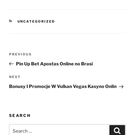
UNCATEGORIZED
PREVIOUS
Pin Up Bet Apostas Online no Brasi
NEXT
Bonusy I Promocje W Vulkan Vegas Kasyno Onlin
SEARCH