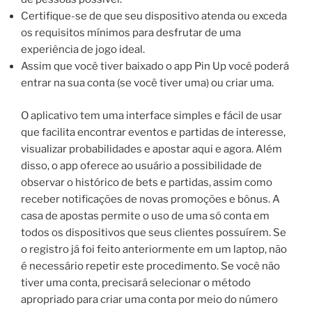
Certifique-se de que seu dispositivo atenda ou exceda
os requisitos mínimos para desfrutar de uma
experiência de jogo ideal.
Assim que você tiver baixado o app Pin Up você poderá
entrar na sua conta (se você tiver uma) ou criar uma.
O aplicativo tem uma interface simples e fácil de usar
que facilita encontrar eventos e partidas de interesse,
visualizar probabilidades e apostar aqui e agora. Além
disso, o app oferece ao usuário a possibilidade de
observar o histórico de bets e partidas, assim como
receber notificações de novas promoções e bônus. A
casa de apostas permite o uso de uma só conta em
todos os dispositivos que seus clientes possuírem. Se
o registro já foi feito anteriormente em um laptop, não
é necessário repetir este procedimento. Se você não
tiver uma conta, precisará selecionar o método
apropriado para criar uma conta por meio do número