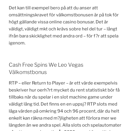
Det kan till exempel bero på att du anser att
omsättningskravet för välkomstbonusen är på tok för
högt gällande vissa online casino bonusar. Det är
väldigt, väldigt mkt och krävs sobre hel del tur – långt
ifrån bara skicklighet med andra ord – för f?r att spela
igenom.
Cash Free Spins We Leo Vegas
Välkomstbonus
RTP – eller Return to Player – är ett värde exempelvis
beskriver hur oerh?rt mycket du rent statistiskt bör få
tillbaks när du spelar i en slot machine game under
väldigt lång tid. Det finns en en uppsj? RTP slots med
låga värden på omkring 94 och 96 procent, där du helt
enkelt kan räkna med m?jligheten att förlora mer we
längden än we andra spel. Alla slots och spelautomater