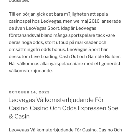
oddsspel.
Till en början gick det bara m?jligheten att spela
casinospel hos LeoVegas, men we maj 2016 lanserade
de även LeoVegas Sport. Idag är LeoVegas
förstahandsval bland många sportspelare tack vare
deras höga odds, stort utbud på marknader och
omsättningsfri odds bonus. LeoVegas Sport har
dessutom Live Loading, Cash Out och Gamble Builder.
Här välkomnas alla nya spelacchiare med ett generöst
välkomsterbjudande.
OCTOBER 14, 2023
Leovegas Välkomsterbjudande För
Casino, Casino Och Odds Expressen Spel
& Casin
Leovegas Välkomsterbjudande För Casino, Casino Och