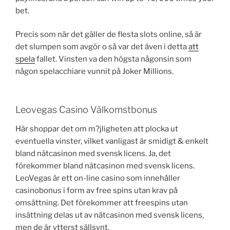
bet.
Precis som när det gäller de flesta slots online, så är
det slumpen som avgör o så var det även i detta
att
spela
fallet. Vinsten va den högsta någonsin som
någon spelacchiare vunnit på Joker Millions.
Leovegas Casino Välkomstbonus
Här shoppar det om m?jligheten att plocka ut
eventuella vinster, vilket vanligast är smidigt & enkelt
bland nätcasinon med svensk licens. Ja, det
förekommer bland nätcasinon med svensk licens.
LeoVegas är ett on-line casino som innehåller
casinobonus i form av free spins utan krav på
omsättning. Det förekommer att freespins utan
insättning delas ut av nätcasinon med svensk licens,
men de är ytterst sällsynt.