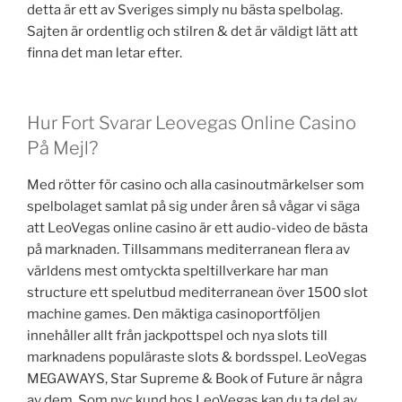
detta är ett av Sveriges simply nu bästa spelbolag.
Sajten är ordentlig och stilren & det är väldigt lätt att
finna det man letar efter.
Hur Fort Svarar Leovegas Online Casino
På Mejl?
Med rötter för casino och alla casinoutmärkelser som
spelbolaget samlat på sig under åren så vågar vi säga
att LeoVegas online casino är ett audio-video de bästa
på marknaden. Tillsammans mediterranean flera av
världens mest omtyckta speltillverkare har man
structure ett spelutbud mediterranean över 1500 slot
machine games. Den mäktiga casinoportföljen
innehåller allt från jackpottspel och nya slots till
marknadens populäraste slots & bordsspel. LeoVegas
MEGAWAYS, Star Supreme & Book of Future är några
av dem. Som nyc kund hos LeoVegas kan du ta del av