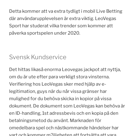
Detta kommer att va extra tydligt i mobil Live Betting
där användarupplevelsen är extra viktig. LeoVegas
Sport har studerat vilka trender som kommer att
påverka sportspelen under 2020.
Svensk Kundservice
Det hittas likaså enorma Leovegas jackpot att nyttja,
om du är ute efter para verkligt stora vinsterna.
Verifiering hos LeoVegas sker med hjälp av e-
legitimation, guys när du når vissa gränser har
mulighed for du behöva skicka in kopior på vissa
dokument. De dokument som LeoVegas kan behöva är
en ID-handling, 1st adressbevis och en kopia på den
betalningsmetod du använt. Marknaden för
omedelbara spel och nästkommande händelser har
vart och kommer m?jligheten att fortsätta att vara