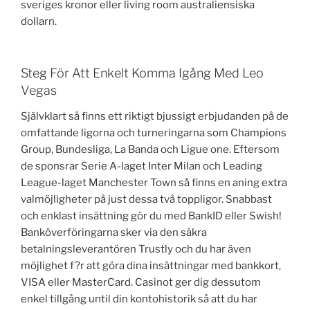
sveriges kronor eller living room australiensiska
dollarn.
Steg För Att Enkelt Komma Igång Med Leo
Vegas
Självklart så finns ett riktigt bjussigt erbjudanden på de
omfattande ligorna och turneringarna som Champions
Group, Bundesliga, La Banda och Ligue one. Eftersom
de sponsrar Serie A-laget Inter Milan och Leading
League-laget Manchester Town så finns en aning extra
valmöjligheter på just dessa två toppligor. Snabbast
och enklast insättning gör du med BankID eller Swish!
Banköverföringarna sker via den säkra
betalningsleverantören Trustly och du har även
möjlighet f?r att göra dina insättningar med bankkort,
VISA eller MasterCard. Casinot ger dig dessutom
enkel tillgång until din kontohistorik så att du har