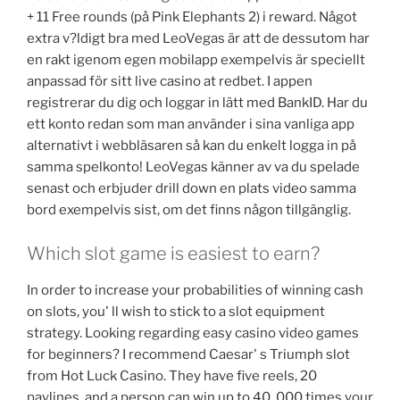
+ 11 Free rounds (på Pink Elephants 2) i reward. Något
extra v?ldigt bra med LeoVegas är att de dessutom har
en rakt igenom egen mobilapp exempelvis är speciellt
anpassad för sitt live casino at redbet. I appen
registrerar du dig och loggar in lätt med BankID. Har du
ett konto redan som man använder i sina vanliga app
alternativt i webbläsaren så kan du enkelt logga in på
samma spelkonto! LeoVegas känner av va du spelade
senast och erbjuder drill down en plats video samma
bord exempelvis sist, om det finns någon tillgänglig.
Which slot game is easiest to earn?
In order to increase your probabilities of winning cash
on slots, you' ll wish to stick to a slot equipment
strategy. Looking regarding easy casino video games
for beginners? I recommend Caesar' s Triumph slot
from Hot Luck Casino. They have five reels, 20
paylines, and a person can win up to 40, 000 times your