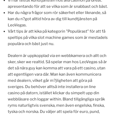
Vi har testat kundtjänsten hos alla casinon på Great.
apresentando för att se vilka som är snabbast och bäst.
Har du några frågor som rör säkerhet eller liknande, så
kan du n?got alltid höra av dig till kundtjänsten på
LeoVegas.
Vårt tips är att kika på kategorin ”Populärast” för att få
speltips på vilka slot machine games som är mestadels
populära och bäst just nu.
Dealern är uppkopplad via en webbkamera och allt och
sker, sker we realtid. Så spelar man hos LeoVegas så är
det så nära guy kan komma att vara på ett casino, utan
att egentligen vara där. Man kan även kommunicera
med dealern, vilket går m?jligheten att göra på
sveriges. Du behöver alltså inte installera on line
casino på datorn, istället klickar du simpelt upp din
webbläsare och loggar within. Bland tillgängliga språk
ryms naturligtvis svenska, men även engelska, finska,
tyska och norska. Du väljer att spela för euro, pund,