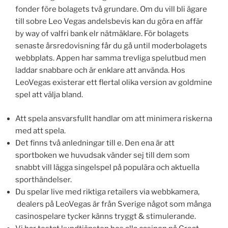
fonder före bolagets två grundare. Om du vill bli ägare
till sobre Leo Vegas andelsbevis kan du göra en affär
by way of valfri bank elr nätmäklare. För bolagets
senaste årsredovisning får du gå until moderbolagets
webbplats. Appen har samma trevliga spelutbud men
laddar snabbare och är enklare att använda. Hos
LeoVegas existerar ett flertal olika version av goldmine
spel att välja bland.
Att spela ansvarsfullt handlar om att minimera riskerna
med att spela.
Det finns två anledningar till e. Den ena är att
sportboken we huvudsak vänder sej till dem som
snabbt vill lägga singelspel på populära och aktuella
sporthändelser.
Du spelar live med riktiga retailers via webbkamera,
dealers på LeoVegas är från Sverige något som många
casinospelare tycker känns tryggt & stimulerande.