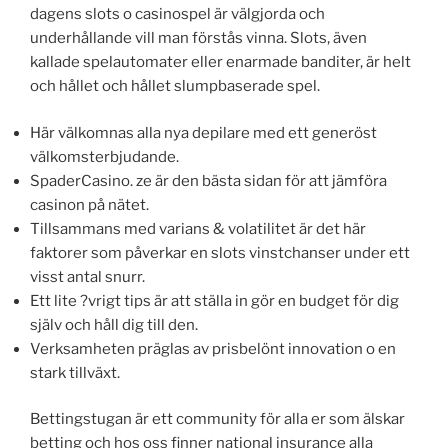
dagens slots o casinospel är välgjorda och
underhållande vill man förstås vinna. Slots, även
kallade spelautomater eller enarmade banditer, är helt
och hållet och hållet slumpbaserade spel.
Här välkomnas alla nya depilare med ett generöst
välkomsterbjudande.
SpaderCasino. ze är den bästa sidan för att jämföra
casinon på nätet.
Tillsammans med varians & volatilitet är det här
faktorer som påverkar en slots vinstchanser under ett
visst antal snurr.
Ett lite ?vrigt tips är att ställa in gör en budget för dig
själv och håll dig till den.
Verksamheten präglas av prisbelönt innovation o en
stark tillväxt.
Bettingstugan är ett community för alla er som älskar
betting och hos oss finner national insurance alla