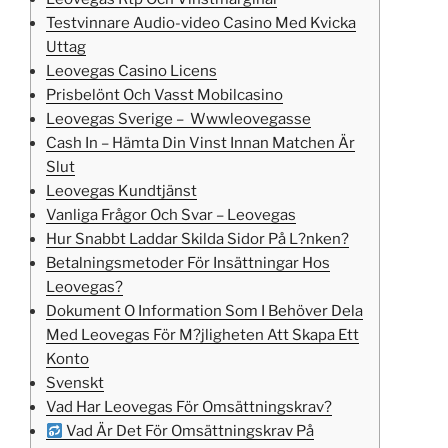
Testvinnare Audio-video Casino Med Kvicka
Uttag
Leovegas Casino Licens
Prisbelönt Och Vasst Mobilcasino
Leovegas Sverige – Wwwleovegasse
Cash In – Hämta Din Vinst Innan Matchen Är
Slut
Leovegas Kundtjänst
Vanliga Frågor Och Svar – Leovegas
Hur Snabbt Laddar Skilda Sidor På L?nken?
Betalningsmetoder För Insättningar Hos
Leovegas?
Dokument O Information Som I Behöver Dela
Med Leovegas För M?jligheten Att Skapa Ett
Konto
Svenskt
Vad Har Leovegas För Omsättningskrav?
Vad Är Det För Omsättningskrav På