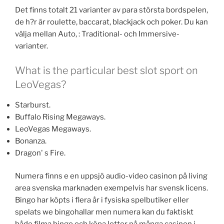
Det finns totalt 21 varianter av para största bordspelen,
de h?r är roulette, baccarat, blackjack och poker. Du kan
välja mellan Auto, : Traditional- och Immersive-
varianter.
What is the particular best slot sport on
LeoVegas?
Starburst.
Buffalo Rising Megaways.
LeoVegas Megaways.
Bonanza.
Dragon' s Fire.
Numera finns e en uppsjö audio-video casinon på living
area svenska marknaden exempelvis har svensk licens.
Bingo har köpts i flera år i fysiska spelbutiker eller
spelats we bingohallar men numera kan du faktiskt