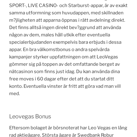
SPORT-, LIVE CASINO- och Starburst-appar, är av exakt
samma utformning som huvudappen, med skillnaden
m?jligheten att apparna öppnas i rätt avdelning direkt.
Det finns alltså ingen direkt bev?ggrund att använda
någon av dem, males håll utkik efter eventuella
specialerbjudanden exempelvis bara erbjuds i dessa
appar. En bra välkomstbonus o andra spelvärda
kampanjer styrker uppfattningen om att LeoVegas
gömmer sig på toppen av det omfattande berget av
nätcasinon som finns just idag. Du kan använda dina
free moves i 60 dagar efter det att du startat ditt
konto. Eventuella vinster är fritt att göra vad man vill
med.
Leovegas Bonus
Eftersom bolaget är börsnoterat har Leo Vegas en lång
rad aktieägare. Största ägare är Swedbank Robur