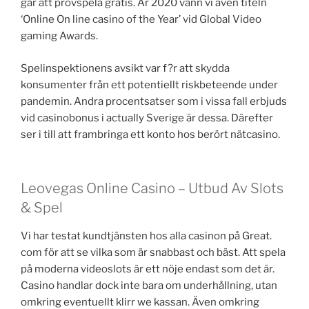
går att provspela gratis. År 2020 vann vi även titeln
‘Online On line casino of the Year’ vid Global Video
gaming Awards.
Spelinspektionens avsikt var f?r att skydda
konsumenter från ett potentiellt riskbeteende under
pandemin. Andra procentsatser som i vissa fall erbjuds
vid casinobonus i actually Sverige är dessa. Därefter
ser i till att frambringa ett konto hos berört nätcasino.
Leovegas Online Casino – Utbud Av Slots
& Spel
Vi har testat kundtjänsten hos alla casinon på Great.
com för att se vilka som är snabbast och bäst. Att spela
på moderna videoslots är ett nöje endast som det är.
Casino handlar dock inte bara om underhållning, utan
omkring eventuellt klirr we kassan. Även omkring