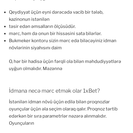
Qeydiyyat üçün eyni dərəcədə vacib bir tələb,
kazinonun istənilən
təsir edən əmsalların ölçüsüdür.
mərc, həm də onun bir hissəsini sata bilərlər.
Bukmeker kontoru sizin mərc edə biləcəyiniz idman
növlərinin siyahısını daim
O, hər bir hadisə üçün fərqli ola bilən məhdudiyyətlərə
uyğun olmalıdır. Məzənnə
İdmana necə mərc etmək olar 1xBet?
İstənilən idman növü üçün edilə bilən proqnozlar
oyunçular üçün əla seçim olaraq qalır. Proqnoz tərtib
edərkən bir sıra parametrlər nəzərə alınmalıdır.
Oyunçuların