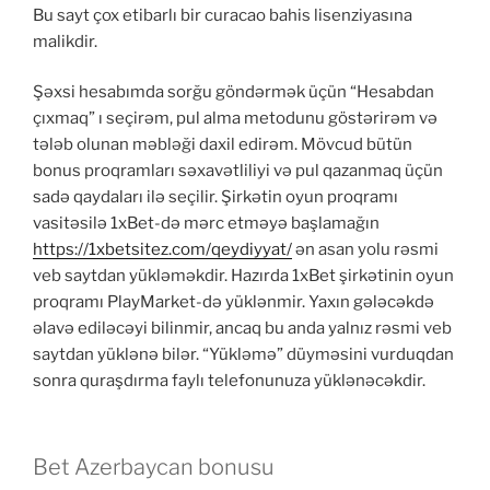
Bu sayt çox etibarlı bir curacao bahis lisenziyasına
malikdir.
Şəxsi hesabımda sorğu göndərmək üçün “Hesabdan
çıxmaq” ı seçirəm, pul alma metodunu göstərirəm və
tələb olunan məbləği daxil edirəm. Mövcud bütün
bonus proqramları səxavətliliyi və pul qazanmaq üçün
sadə qaydaları ilə seçilir. Şirkətin oyun proqramı
vasitəsilə 1xBet-də mərc etməyə başlamağın
https://1xbetsitez.com/qeydiyyat/
ən asan yolu rəsmi
veb saytdan yükləməkdir. Hazırda 1xBet şirkətinin oyun
proqramı PlayMarket-də yüklənmir. Yaxın gələcəkdə
əlavə ediləcəyi bilinmir, ancaq bu anda yalnız rəsmi veb
saytdan yüklənə bilər. “Yükləmə” düyməsini vurduqdan
sonra quraşdırma faylı telefonunuza yüklənəcəkdir.
Bet Azerbaycan bonusu