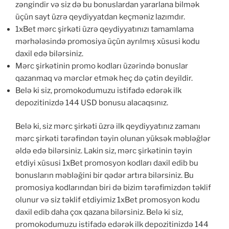
zəngindir və siz də bu bonuslardan yararlana bilmək
üçün sayt üzrə qeydiyyatdan keçməniz lazımdır.
1xBet mərc şirkəti üzrə qeydiyyatınızı tamamlama
mərhələsində promosiya üçün ayrılmış xüsusi kodu
daxil edə bilərsiniz.
Mərc şirkətinin promo kodları üzərində bonuslar
qazanmaq və mərclər etmək heç də çətin deyildir.
Belə ki siz, promokodumuzu istifadə edərək ilk
depozitinizdə 144 USD bonusu alacaqsınız.
Belə ki, siz mərc şirkəti üzrə ilk qeydiyyatınız zamanı
mərc şirkəti tərəfindən təyin olunan yüksək məbləğlər
əldə edə bilərsiniz. Lakin siz, mərc şirkətinin təyin
etdiyi xüsusi 1xBet promosyon kodları daxil edib bu
bonusların məbləğini bir qədər artıra bilərsiniz. Bu
promosiya kodlarından biri də bizim tərəfimizdən təklif
olunur və siz təklif etdiyimiz 1xBet promosyon kodu
daxil edib daha çox qazana bilərsiniz. Belə ki siz,
promokodumuzu istifadə edərək ilk depozitinizdə 144