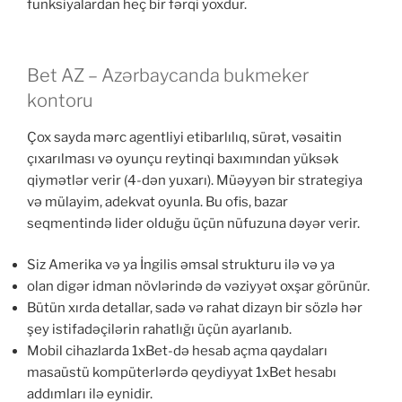
funksiyalardan heç bir fərqi yoxdur.
Bet AZ – Azərbaycanda bukmeker
kontoru
Çox sayda mərc agentliyi etibarlılıq, sürət, vəsaitin
çıxarılması və oyunçu reytinqi baxımından yüksək
qiymətlər verir (4-dən yuxarı). Müəyyən bir strategiya
və mülayim, adekvat oyunla. Bu ofis, bazar
seqmentində lider olduğu üçün nüfuzuna dəyər verir.
Siz Amerika və ya İngilis əmsal strukturu ilə və ya
olan digər idman növlərində də vəziyyət oxşar görünür.
Bütün xırda detallar, sadə və rahat dizayn bir sözlə hər
şey istifadəçilərin rahatlığı üçün ayarlanıb.
Mobil cihazlarda 1xBet-də hesab açma qaydaları
masaüstü kompüterlərdə qeydiyyat 1xBet hesabı
addımları ilə eynidir.