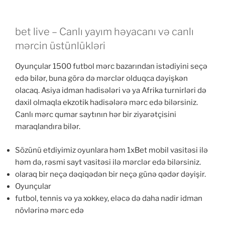
bet live – Canlı yayım həyacanı və canlı
mərcin üstünlükləri
Oyunçular 1500 futbol mərc bazarından istədiyini seçə
edə bilər, buna görə də mərclər olduqca dəyişkən
olacaq. Asiya idman hadisələri və ya Afrika turnirləri də
daxil olmaqla ekzotik hadisələrə mərc edə bilərsiniz.
Canlı mərc qumar saytının hər bir ziyarətçisini
maraqlandıra bilər.
Sözünü etdiyimiz oyunlara həm 1xBet mobil vasitəsi ilə
həm də, rəsmi sayt vasitəsi ilə mərclər edə bilərsiniz.
olaraq bir neçə dəqiqədən bir neçə günə qədər dəyişir.
Oyunçular
futbol, ​​tennis və ya xokkey, eləcə də daha nadir idman
növlərinə mərc edə