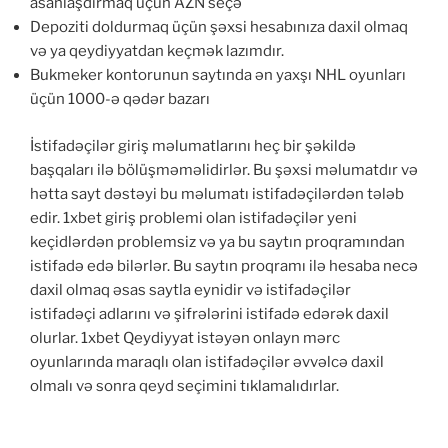
asanlaşdırmaq üçün AZN seçə
Depoziti doldurmaq üçün şəxsi hesabınıza daxil olmaq
və ya qeydiyyatdan keçmək lazımdır.
Bukmeker kontorunun saytında ən yaxşı NHL oyunları
üçün 1000-ə qədər bazarı
İstifadəçilər giriş məlumatlarını heç bir şəkildə
başqaları ilə bölüşməməlidirlər. Bu şəxsi məlumatdır və
hətta sayt dəstəyi bu məlumatı istifadəçilərdən tələb
edir. 1xbet giriş problemi olan istifadəçilər yeni
keçidlərdən problemsiz və ya bu saytın proqramından
istifadə edə bilərlər. Bu saytın proqramı ilə hesaba necə
daxil olmaq əsas saytla eynidir və istifadəçilər
istifadəçi adlarını və şifrələrini istifadə edərək daxil
olurlar. 1xbet Qeydiyyat istəyən onlayn mərc
oyunlarında maraqlı olan istifadəçilər əvvəlcə daxil
olmalı və sonra qeyd seçimini tıklamalıdırlar.