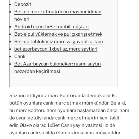
Depozit
Bet-də mərc etmək üçün məşhur idman
növləri
Android üçün 1xBet mobil müştəri
Bet-ə pul yükləmək və pul çıxarışı etmək
Bet-də təhlükəsiz mərc və güvənli ortam
bet azerbaycan, 1xbet az, merc saytlari
Canlı
Bet Azərbaycan bukmeker: rəsmi saytın
nəzərdən keçirilməsi
Sözünü etdiyimiz mərc kontorunda demək olar ki,
bütün oyunlara canlı mərc etmək mümkündür. Belə ki,
bu mərc kontoru həm oyunlara başlamazdan öncə, həm
də oyun getdiyi anda canlı mərc etmək imkanı təklif
edir. Əlavə olaraq 1xBet Canlı yayın vasitəsi ilə də
oyunları canlı şəkildə izləmək imkanınız mövcuddur.