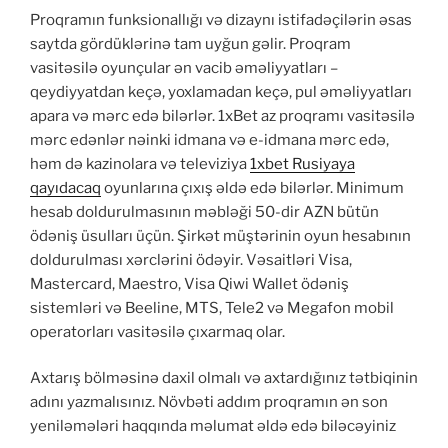
Proqramın funksionallığı və dizaynı istifadəçilərin əsas
saytda gördüklərinə tam uyğun gəlir. Proqram
vasitəsilə oyunçular ən vacib əməliyyatları –
qeydiyyatdan keçə, yoxlamadan keçə, pul əməliyyatları
apara və mərc edə bilərlər. 1xBet az proqramı vasitəsilə
mərc edənlər nəinki idmana və e-idmana mərc edə,
həm də kazinolara və televiziya
1xbet Rusiyaya
qayıdacaq
oyunlarına çıxış əldə edə bilərlər. Minimum
hesab doldurulmasının məbləği 50-dir AZN bütün
ödəniş üsulları üçün. Şirkət müştərinin oyun hesabının
doldurulması xərclərini ödəyir. Vəsaitləri Visa,
Mastercard, Maestro, Visa Qiwi Wallet ödəniş
sistemləri və Beeline, MTS, Tele2 və Megafon mobil
operatorları vasitəsilə çıxarmaq olar.
Axtarış bölməsinə daxil olmalı və axtardığınız tətbiqinin
adını yazmalısınız. Növbəti addım proqramın ən son
yeniləmələri haqqında məlumat əldə edə biləcəyiniz