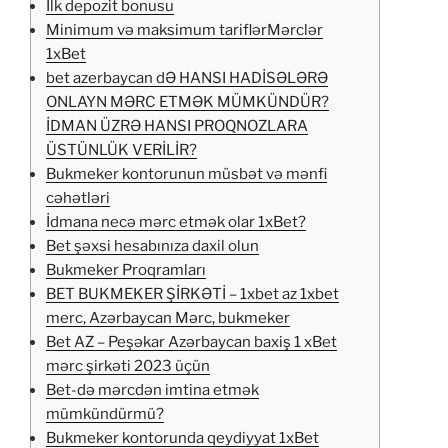
İlk depozit bonusu
Minimum və maksimum tariflərMərclər
1xBet
bet azerbaycan dƏ HANSI HADİSƏLƏRƏ
ONLAYN MƏRC ETMƏK MÜMKÜNDÜR?
İDMAN ÜZRƏ HANSI PROQNOZLARA
ÜSTÜNLÜK VERİLİR?
Bukmeker kontorunun müsbət və mənfi
cəhətləri
İdmana necə mərc etmək olar 1xBet?
Bet şəxsi hesabınıza daxil olun
Bukmeker Proqramları
BET BUKMEKER ŞİRKƏTİ – 1xbet az 1xbet
merc, Azərbaycan Mərc, bukmeker
Bet AZ – Peşəkar Azərbaycan baxiş 1 xBet
mərc şirkəti 2023 üçün
Bet-də mərcdən imtina etmək
mümkündürmü?
Bukmeker kontorunda qeydiyyat 1xBet