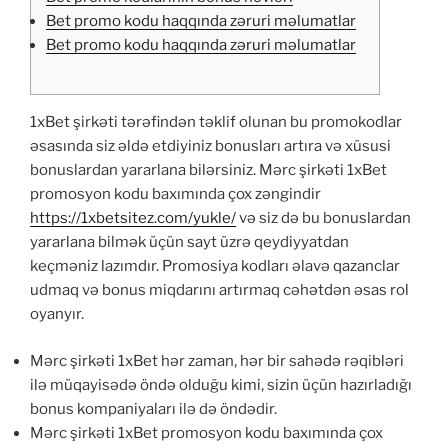
Bet promo kodu haqqında zəruri məlumatlar
Bet promo kodu haqqında zəruri məlumatlar
1xBet şirkəti tərəfindən təklif olunan bu promokodlar
əsasında siz əldə etdiyiniz bonusları artıra və xüsusi
bonuslardan yararlana bilərsiniz. Mərc şirkəti 1xBet
promosyon kodu baxımında çox zəngindir
https://1xbetsitez.com/yukle/
və siz də bu bonuslardan
yararlana bilmək üçün sayt üzrə qeydiyyatdan
keçməniz lazımdır. Promosiya kodları əlavə qazanclar
udmaq və bonus miqdarını artırmaq cəhətdən əsas rol
oyanyır.
Mərc şirkəti 1xBet hər zaman, hər bir sahədə rəqibləri
ilə müqayisədə öndə olduğu kimi, sizin üçün hazırladığı
bonus kompaniyaları ilə də öndədir.
Mərc şirkəti 1xBet promosyon kodu baxımında çox