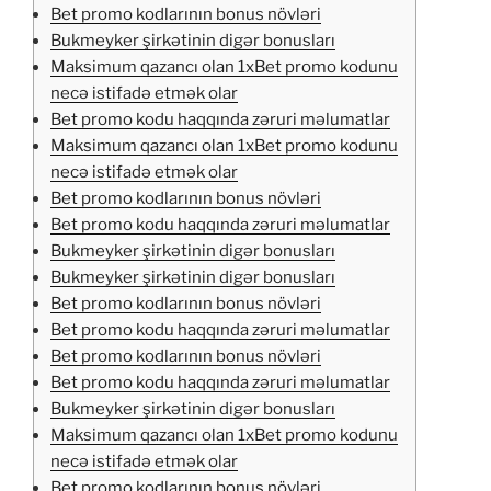
Bet promo kodlarının bonus növləri
Bukmeyker şirkətinin digər bonusları
Maksimum qazancı olan 1xBet promo kodunu
necə istifadə etmək olar
Bet promo kodu haqqında zəruri məlumatlar
Maksimum qazancı olan 1xBet promo kodunu
necə istifadə etmək olar
Bet promo kodlarının bonus növləri
Bet promo kodu haqqında zəruri məlumatlar
Bukmeyker şirkətinin digər bonusları
Bukmeyker şirkətinin digər bonusları
Bet promo kodlarının bonus növləri
Bet promo kodu haqqında zəruri məlumatlar
Bet promo kodlarının bonus növləri
Bet promo kodu haqqında zəruri məlumatlar
Bukmeyker şirkətinin digər bonusları
Maksimum qazancı olan 1xBet promo kodunu
necə istifadə etmək olar
Bet promo kodlarının bonus növləri